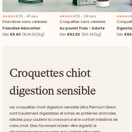
4.7/5 - 417 avis
4.7/5 - 291 avis
4
Friandises sans céréales
Croquettes sans céréales
Croquet
Friandise éducation
Au poulet frais - Adulte
Digestio
Dès
€5.90
(€29.50/kg)
Dès
€62.90
(€5.24/kg)
Dès
€66
Croquettes chiot
digestion sensible
Les croquettes chiot digestion sensible Ultra Premium Direct
sont hautement digestibles et riches en protéines animales,
idéales pour soutenir la croissance et le confort intestinal de
votre chiot. Elles favorisent le bien-être digestif, le
développement musculaire et le confort articulaire.