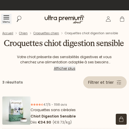
Se connecte
Panier
Menu
Rechercher
Accueil
Accueil
Chien
Croquettes chien
Croquettes chiot digestion sensible
Croquettes chiot digestion sensible
Votre chiot présente des sensibilités digestives et vous
cherchez une alimentation adaptée à ses besoins
spécifiques ? Nous avons développé des croquettes
Afficher plus
spécialement formulées pour les chiots à la digestion
sensible, fabriquées sans céréales avec des ingrédients
Filtrer et trier
3 résultats
hautement digestibles.
4.7/5 - 1198 avis
Croquettes sans céréales
Chiot Digestion Sensible
Voir 
Dès
€34.90
(€8.73/kg)