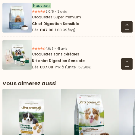
Nouveau
5.0/5 - 3 avis
Croquettes Super Premium
Chiot Digestion Sensible
Voir 
Dès
€47.90
(€3.99/kg)
4.6/5 - 41 avis
Croquettes sans céréales
Kit chiot Digestion Sensible
Voir 
Dès
€37.00
Prix à l'unité : 57,90€
Vous aimerez aussi
 vers le bas