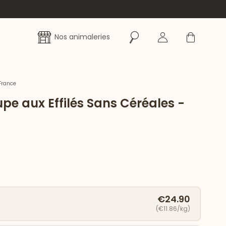
Rechercher
Se connecter
Panier
Nos animaleries
France
pe aux Effilés Sans Céréales -
€24.90
(€11.86/kg)