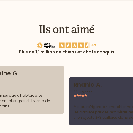
Ils ont aimé
Plus de 1,1 million de chiens et chats conquis
ine G.
Rhania A.
29 days ago
êmes que d'habitude les
nt plus gros et il y en a de
moins
Mis au refrigerateir , ma chienne
les adorent par ces températures
J’ en ajoute 2-3 cuillères dans s
croquettes , elle se régale !