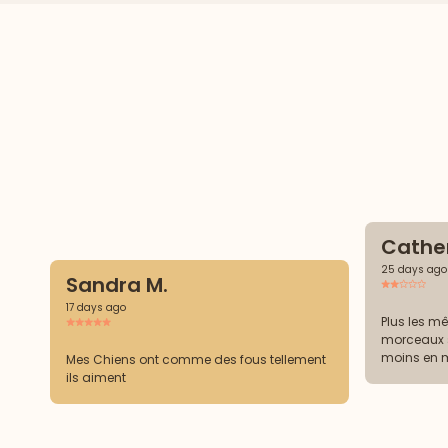
Cather
25 days ago
Sandra M.
17 days ago
Plus les m
morceaux so
moins en 
Mes Chiens ont comme des fous tellement
ils aiment