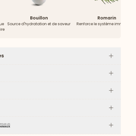
Bouillon
Romarin
bue
Source d'hydratation et de saveur
Renforce le système immunitair
ire
es
Plus
Plus
Plus
Plus
Plus