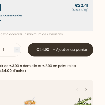
€22.41
(€10.67/kg)
s vos commandes
e
ez à accepter un minimum de 2 livraisons.
1
€24.90
-
Ajouter au panier
s
Plus
rtir de
€3.90
à domicile et
€2.90
en point relais
€64.00
d'achat
Précédent
Suivant