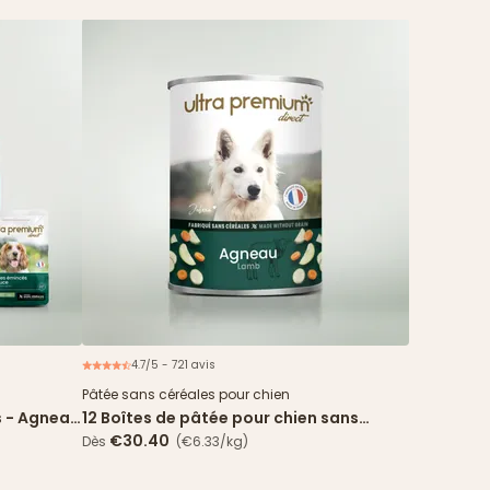
4.7/5 - 721 avis
ouveau
Pâtée sans céréales pour chien
s - Agneau
12 Boîtes de pâtée pour chien sans
céréales - Agneau
€30.40
Dès
(€6.33/kg)