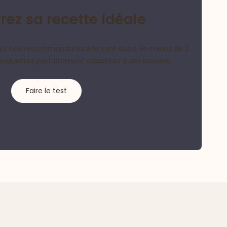
ez sa recette idéale
et nos recommandations le sont aussi. En moins de 2
croquettes parfaitement adaptées à ses besoins.
Faire le test