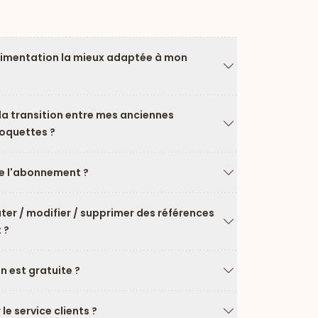
limentation la mieux adaptée à mon
Flèche vers le ba
a transition entre mes anciennes
roquettes ?
Flèche vers le ba
 l'abonnement ?
Flèche vers le ba
uter / modifier / supprimer des références
 ?
Flèche vers le ba
on est gratuite ?
Flèche vers le ba
e service clients ?