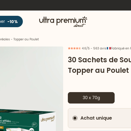
Accueil
ner
-10%
réales - Topper au Poulet
4.6/5 - 563 avis
Fabriqué en 
30 Sachets de Sou
Topper au Poulet
30 x 70g
Achat unique