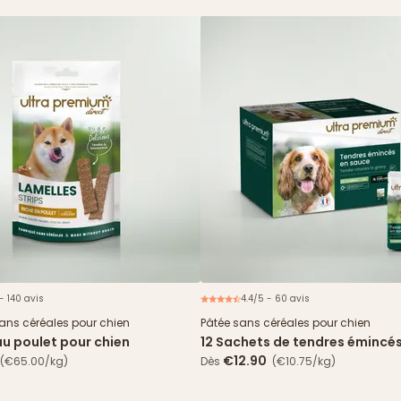
- 140 avis
4.4/5 - 60 avis
N
sans céréales pour chien
Pâtée sans céréales pour chien
au poulet pour chien
12 Sachets de tendres émincé
& haricots verts
€12.90
(€65.00/kg)
Dès
(€10.75/kg)