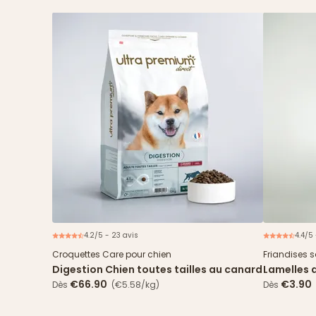
4.2/5 - 23 avis
4.4/5 
Nouveau
Croquettes Care pour chien
Friandises 
Digestion Chien toutes tailles au canard
Lamelles 
€66.90
€3.90
Dès
(€5.58/kg)
Dès