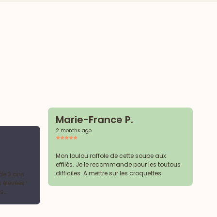
Marie-France P.
2 months ago
R
2 
Mon loulou raffole de cette soupe aux
effilés. Je le recommande pour les toutous
difficiles. A mettre sur les croquettes.
 de 3 ans
Rie
 élevées !
es