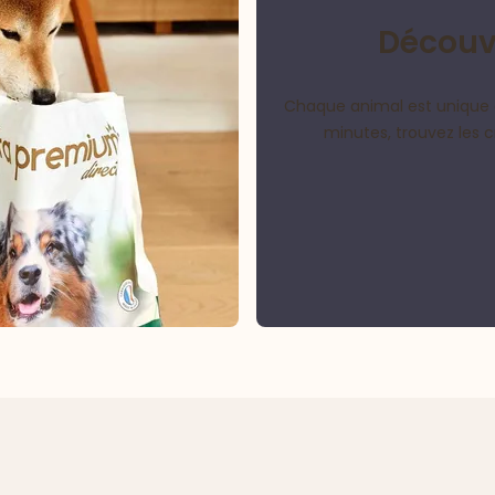
Découvr
Chaque animal est unique 
minutes, trouvez les 