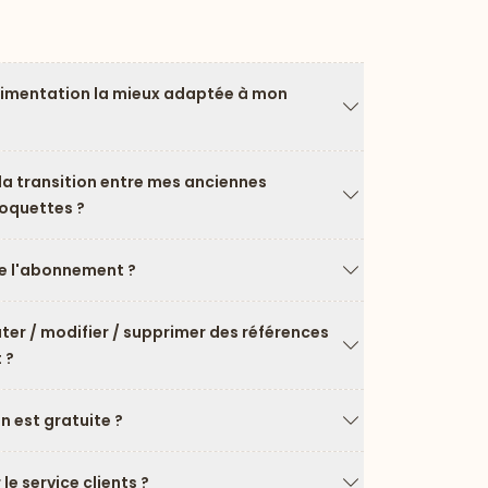
limentation la mieux adaptée à mon
Flèche vers le ba
a transition entre mes anciennes
roquettes ?
Flèche vers le ba
 l'abonnement ?
Flèche vers le ba
uter / modifier / supprimer des références
 ?
Flèche vers le ba
on est gratuite ?
Flèche vers le ba
e service clients ?