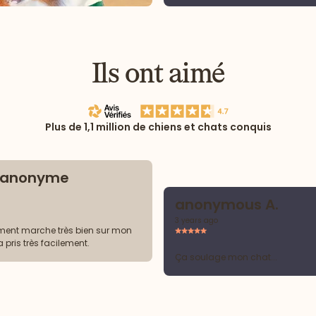
Ils ont aimé
Plus de 1,1 million de chiens et chats conquis
t anonyme
anonymous A.
3 years ago
ent marche très bien sur mon
la pris très facilement.
Ça soulage mon chat...