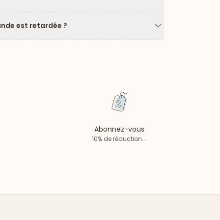
Flèche vers le ba
de est retardée ?
Flèche vers le ba
Abonnez-vous
10% de réduction...