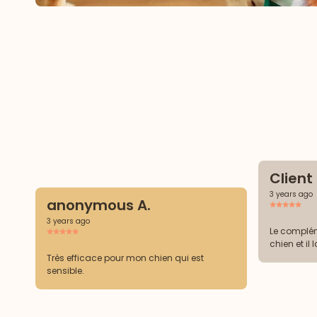
Clien
3 years ago
anonymous A.
3 years ago
Le complém
chien et il 
Très efficace pour mon chien qui est
sensible.