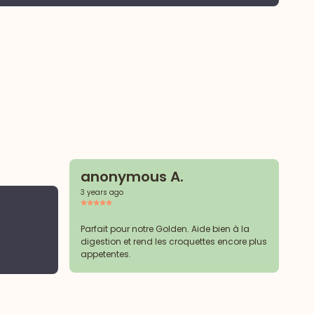
anonymous A.
3 years ago
a
3 y
Parfait pour notre Golden. Aide bien à la
digestion et rend les croquettes encore plus
appetentes.
Fon
sen