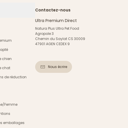
Contactez-nous
Ultra Premium Direct
Natura Plus Ultra Pet Food
Agropole 3
Chemin du Saylat CS 30009
Premium
47901 AGEN CEDEX 9
dapté
e chien
Nous écrire
e chat
s de réduction
mme/Femme
ntions
es emballages