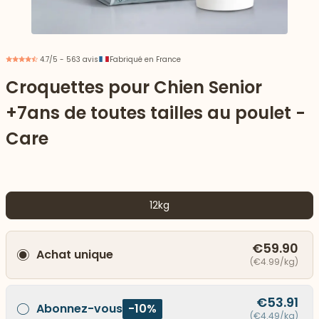
4.7/5 - 563 avis
Fabriqué en France
Croquettes pour Chien Senior
+7ans de toutes tailles au poulet -
Care
12kg
 vers le bas
€59.90
Achat unique
(€4.99/kg)
€53.91
Abonnez-vous
-10%
(€4.49/kg)