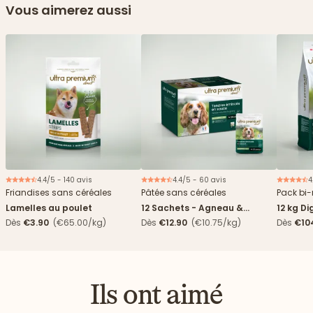
Vous aimerez aussi
4.4/5 - 140 avis
4.4/5 - 60 avis
4
Nouveau
Friandises sans céréales
Pâtée sans céréales
Pack bi-
Lamelles au poulet
12 Sachets - Agneau &
12 kg Di
haricots verts
boîtes
Dès
€3.90
(€65.00/kg)
Dès
€12.90
(€10.75/kg)
Dès
€10
4,84€/k
Ils ont aimé