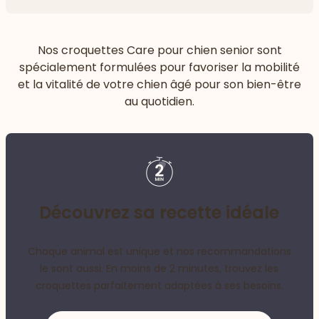
Flèch
Nos croquettes Care pour chien senior sont
spécialement formulées pour favoriser la mobilité
et la vitalité de votre chien âgé pour son bien-être
au quotidien.
Découvrez sa recette idéale
Chaque animal est unique et nos recommandations
le sont aussi. En moins de 2 minutes, trouvez les
croquettes parfaitement adaptées à ses besoins.