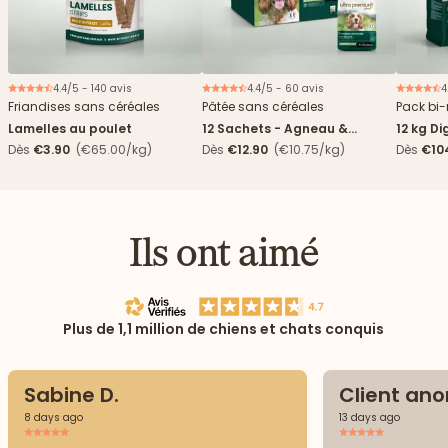
4.4/5 - 140 avis
4.4/5 - 60 avis
4
Nouveau
Friandises sans céréales
Pâtée sans céréales
Pack bi-
Lamelles au poulet
12 Sachets - Agneau &
12 kg Di
haricots verts
boîtes
Dès
€3.90
(€65.00/kg)
Dès
€12.90
(€10.75/kg)
Dès
€10
4,84€/k
Ils ont aimé
Plus de 1,1 million de chiens et chats conquis
Sabine D.
Client an
8 days ago
13 days ago