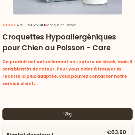
4.7/5 - 937 avis
Fabriqué en France
Croquettes Hypoallergéniques
pour Chien au Poisson - Care
Ce produit est actuellement en rupture de stock, mais il
sera bientôt de retour. Pour vous aider à trouver la
recette la plus adaptée, vous pouvez contacter notre
service client.
 vers le bas
12kg
€63.90
Bientôt de retour !