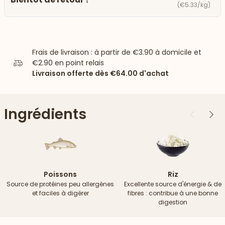
(€5.33/kg)
Frais de livraison : à partir de
€3.90
à domicile et
€2.90
en point relais
Livraison offerte dès
€64.00
d'achat
Ingrédients
Précédent
Suiv
Poissons
Riz
Source de protéines peu allergènes
Excellente source d'énergie & de
et faciles à digérer
fibres : contribue à une bonne
digestion