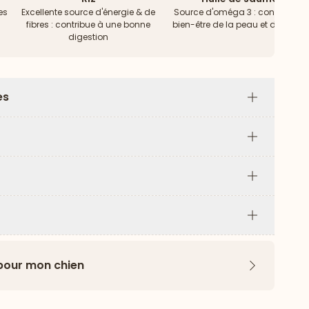
es
Excellente source d'énergie & de
Source d'oméga 3 : contribue a
fibres : contribue à une bonne
bien-être de la peau et du pelag
digestion
es
Plus
Plus
Plus
Plus
 pour mon chien
Flèche ver