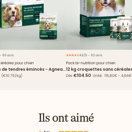
 - 60 avis
4.6/5 - 92 avis
Nouveau
Offre 
céréales pour chien
Pack bi-nutrition pour chien
s de tendres émincés - Agneau
12 kg croquettes sans céréale
 verts
Digestion Sensible + 24 boîte
€104.50
(€10.75/kg)
Dès
Unité : 115,80€ - 4,84
Ils ont aimé