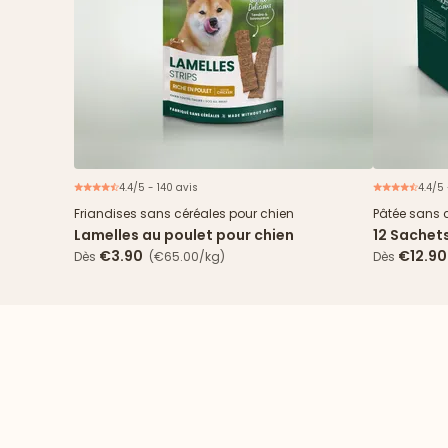
4.4/5 - 140 avis
4.4/5
Friandises sans céréales pour chien
Pâtée sans 
Lamelles au poulet pour chien
12 Sachet
& haricots
€3.90
€12.90
Dès
(€65.00/kg)
Dès