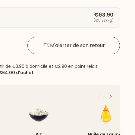
€63.90
(€5.33/kg)
M'alerter de son retour
rtir de
€3.90
à domicile et
€2.90
en point relais
€64.00
d'achat
Précédent
Suivant
Riz
Huile de saumon