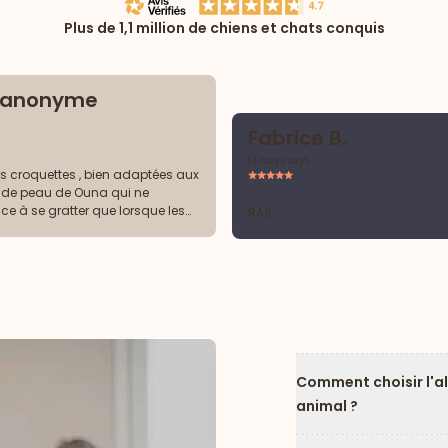
Plus de 1,1 million de chiens et chats conquis
t anonyme
Fabrice B.
14 days ago
s croquettes , bien adaptées aux
 de peau de Ouna qui ne
 à se gratter que lorsque les
RAS
e livraison de Ultrapremium
ment en
Comment choisir l'a
animal ?