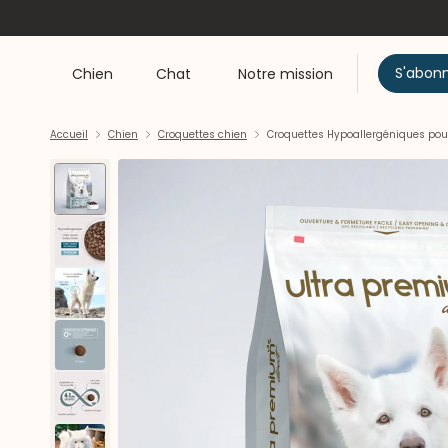
S'abon
Chien
Chat
Notre mission
Accueil
Chien
Croquettes chien
Croquettes Hypoallergéniques pou