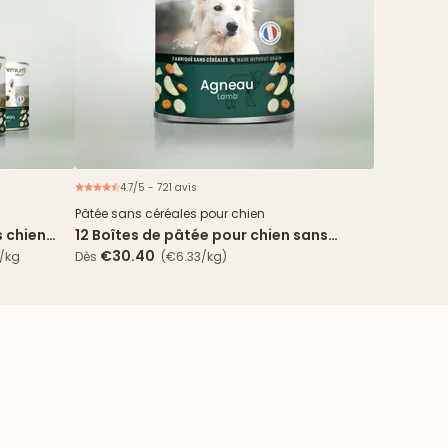
4.7/5 - 721 avis
spéciale
Pâtée sans céréales pour chien
s chien
12 Boîtes de pâtée pour chien sans
s agneau
céréales - Agneau
€30.40
€/kg
Dès
(€6.33/kg)