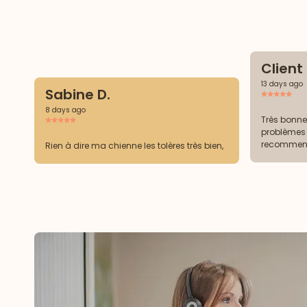
Clien
13 days ago
Sabine D.
8 days ago
Très bonne
problèmes
recommence
Rien à dire ma chienne les tolères très bien,
carences d
m’obligent à acheter un supplé
attendant.