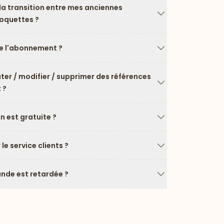
a transition entre mes anciennes
roquettes ?
Flèche vers le ba
 l'abonnement ?
Flèche vers le ba
uter / modifier / supprimer des références
 ?
Flèche vers le ba
on est gratuite ?
Flèche vers le ba
e service clients ?
Flèche vers le ba
de est retardée ?
Flèche vers le ba