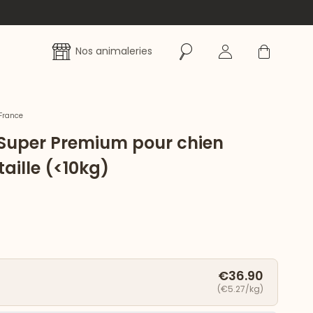
Rechercher
Se connecter
Panier
Nos animaleries
France
 Super Premium pour chien
 taille (<10kg)
€36.90
(€5.27/kg)