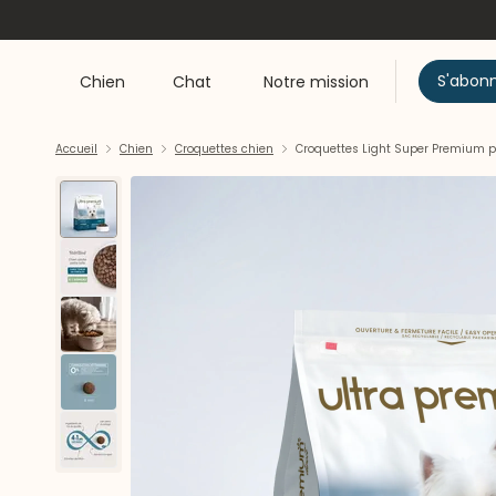
S'abon
Chien
Chat
Notre mission
Accueil
Chien
Croquettes chien
Croquettes Light Super Premium pour