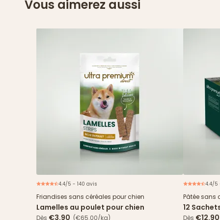
Vous aimerez aussi
4.4/5 - 140 avis
4.4/5
Friandises sans céréales pour chien
Pâtée sans 
Lamelles au poulet pour chien
12 Sachet
& haricots
€3.90
€12.90
Dès
(€65.00/kg)
Dès