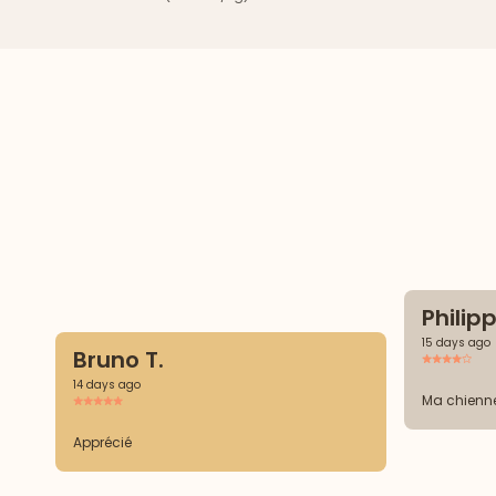
Philipp
15 days ago
Bruno T.
14 days ago
Ma chienn
Apprécié