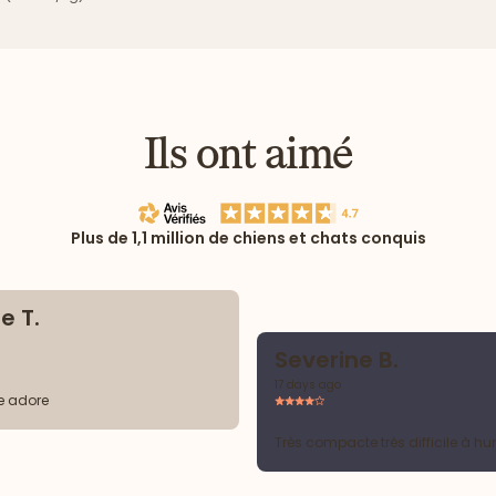
Ils ont aimé
Plus de 1,1 million de chiens et chats conquis
e T.
Severine B.
17 days ago
e adore
Très compacte très difficile à hu