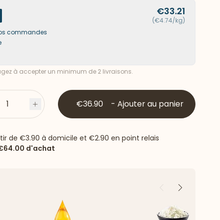
€33.21
(€4.74/kg)
s vos commandes
e
ez à accepter un minimum de 2 livraisons.
1
€36.90
-
Ajouter au panier
s
Plus
rtir de
€3.90
à domicile et
€2.90
en point relais
€64.00
d'achat
Précédent
Suivant