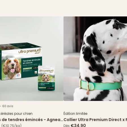
 - 60 avis
Nouveau
céréales pour chien
Édition limitée
s de tendres émincés - Agneau
Collier Ultra Premium Direct x 
 verts
Paris - Édition limitée
€34.90
(€10.75/kg)
Dès