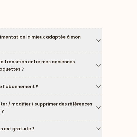
limentation la mieux adaptée à mon
Flèche vers le ba
a transition entre mes anciennes
roquettes ?
Flèche vers le ba
 l'abonnement ?
Flèche vers le ba
uter / modifier / supprimer des références
 ?
Flèche vers le ba
on est gratuite ?
Flèche vers le ba