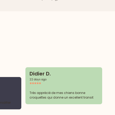
Didier D.
22 days ago
S
27 
Très apprécié de mes chiens bonne
croquettes qui donne un excellent transit
midifier
Le
que