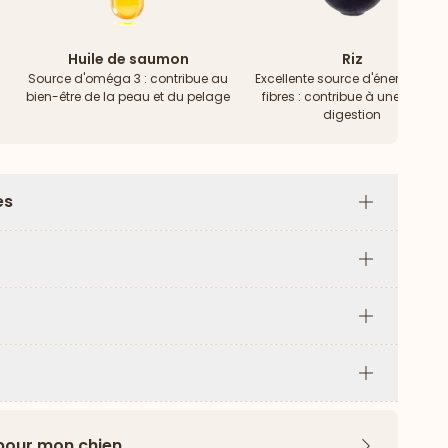
Huile de saumon
Riz
Source d'oméga 3 : contribue au
Excellente source d'énergie & d
bien-être de la peau et du pelage
fibres : contribue à une bonne
digestion
es
Plus
Plus
Plus
Plus
 pour mon chien