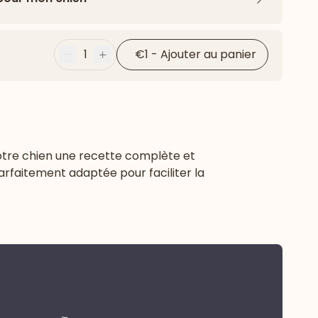
Flèche ver
1
€1
-
Ajouter au panier
Moins
Plus
votre chien une recette complète et
parfaitement adaptée pour faciliter la