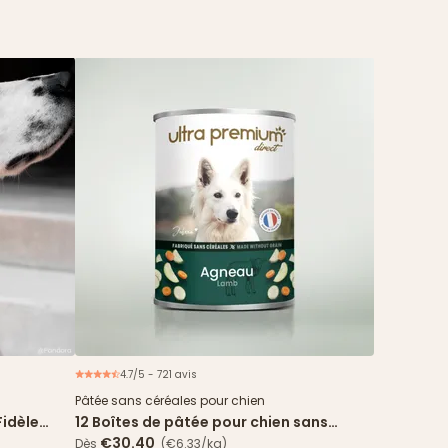
4.7/5 - 721 avis
Pâtée sans céréales pour chien
Fidèle
12 Boîtes de pâtée pour chien sans
céréales - Agneau
€30.40
Dès
(€6.33/kg)