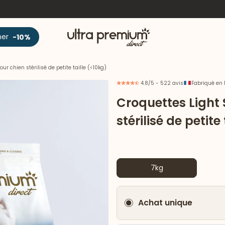
Accueil
ner
-10%
 chien stérilisé de petite taille (<10kg)
4.8/5 - 522 avis
Fabriqué en 
Croquettes Light
stérilisé de petite
7kg
Achat unique