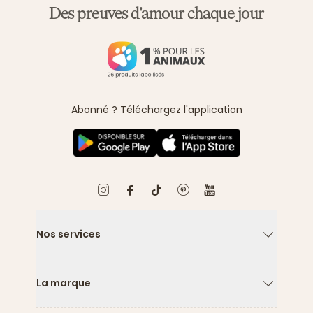
Des preuves d'amour chaque jour
Abonné ? Téléchargez l'application
Nos services
Flèche ver
La marque
Flèche ver