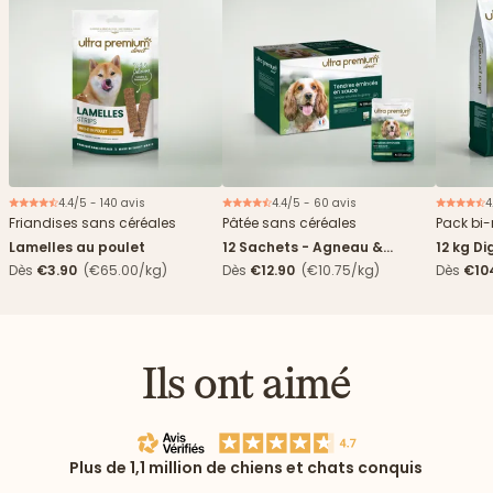
4.4/5 - 140 avis
4.4/5 - 60 avis
4
Nouveau
Friandises sans céréales
Pâtée sans céréales
Pack bi-
Lamelles au poulet
12 Sachets - Agneau &
12 kg Di
haricots verts
boîtes
Dès
€3.90
(€65.00/kg)
Dès
€12.90
(€10.75/kg)
Dès
€10
4,84€/k
Ils ont aimé
Plus de 1,1 million de chiens et chats conquis