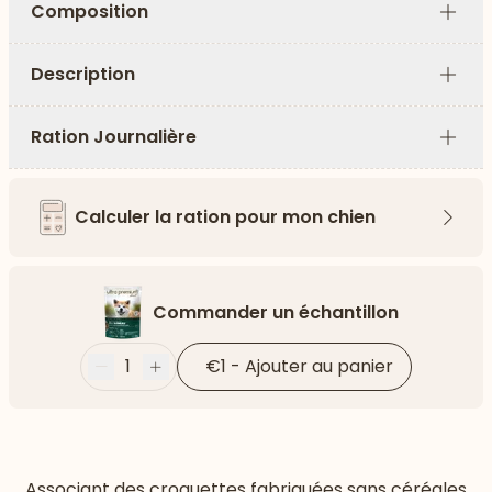
Composition
Plus
Description
Plus
Ration Journalière
Plus
Calculer la ration pour mon chien
Flèch
Commander un échantillon
1
€1
-
Ajouter au panier
Moins
Plus
Associant des croquettes fabriquées sans céréales