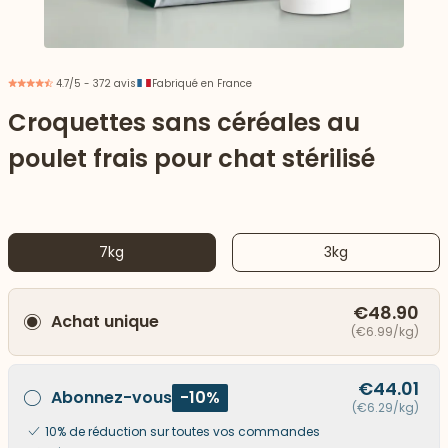
4.7/5 - 372 avis
Fabriqué en France
Croquettes sans céréales au
poulet frais pour chat stérilisé
7kg
3kg
€48.90
Achat unique
 vers le bas
(€6.99/kg)
€44.01
Abonnez-vous
-10%
(€6.29/kg)
10% de réduction sur toutes vos commandes