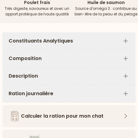
Poulet frais
Huile de saumon
Très digeste, savoureux et avec un
Source d'oméga 3 : contribue au
apport protéique de haute qualité
bien-être de la peau et du pelage
Constituants Analytiques
Plus
Composition
Plus
Description
Plus
Ration journalière
Plus
Calculer la ration pour mon chat
Flèch