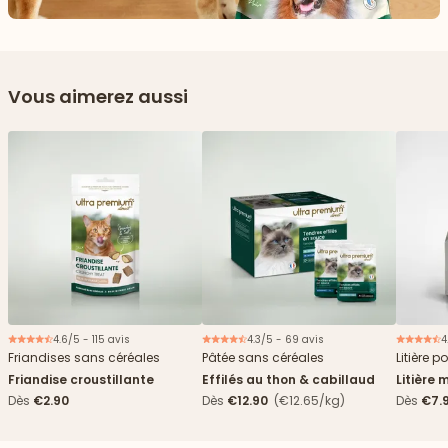
Vous aimerez aussi
4.6/5 - 115 avis
4.3/5 - 69 avis
4
Nouveau
Friandises sans céréales
Pâtée sans céréales
Litière p
Friandise croustillante
Effilés au thon & cabillaud
Litière 
agglomé
Dès
€2.90
Dès
€12.90
(€12.65/kg)
Dès
€7.