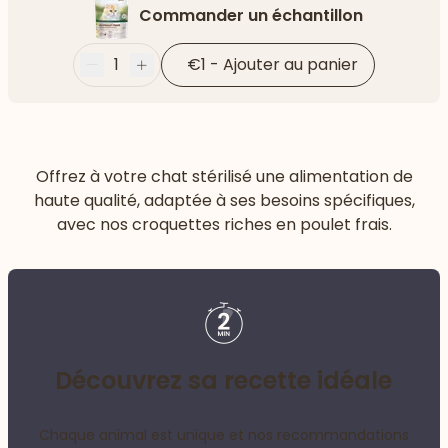
Commander un échantillon
1
€1
-
Ajouter au panier
Moins
Plus
Offrez à votre chat stérilisé une alimentation de
haute qualité, adaptée à ses besoins spécifiques,
avec nos croquettes riches en poulet frais.
Découvrez sa recette idéale
Chaque animal est unique et nos recommandations