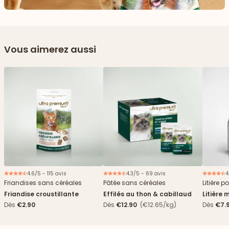
Vous aimerez aussi
4.6/5 - 115 avis
4.3/5 - 69 avis
4
Nouveau
Friandises sans céréales
Pâtée sans céréales
Litière p
Friandise croustillante
Effilés au thon & cabillaud
Litière 
agglomé
Dès
€2.90
Dès
€12.90
(€12.65/kg)
Dès
€7.