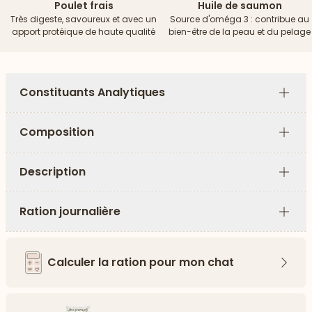
Poulet frais
Huile de saumon
Très digeste, savoureux et avec un
Source d'oméga 3 : contribue au
apport protéique de haute qualité
bien-être de la peau et du pelage
Constituants Analytiques
Plus
Composition
Plus
Description
Plus
Ration journalière
Plus
Calculer la ration pour mon chat
Flèch