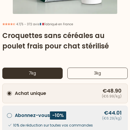
4.7/5 - 372 avis
Fabriqué en France
Croquettes sans céréales au
poulet frais pour chat stérilisé
7kg
3kg
€48.90
Achat unique
 vers le bas
(€6.99/kg)
€44.01
Abonnez-vous
-10%
(€6.29/kg)
10% de réduction sur toutes vos commandes