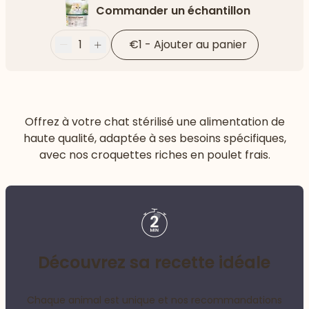
Commander un échantillon
1
€1
-
Ajouter au panier
Moins
Plus
Offrez à votre chat stérilisé une alimentation de
haute qualité, adaptée à ses besoins spécifiques,
avec nos croquettes riches en poulet frais.
Découvrez sa recette idéale
Chaque animal est unique et nos recommandations