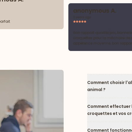
anonymous A.
3 years ago
parfait
Bon rapport qualité/prix, bonne ta
croquettes pour la mâchoire de
appétence moyenne, bon rappor
dommage seulement qu’il n’y ai
Comment choisir l'a
animal ?
Comment effectuer l
croquettes et vos c
Comment fonctionne