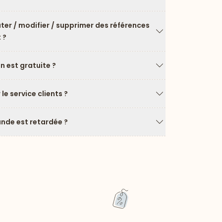
Flèche vers le ba
uter / modifier / supprimer des références
 ?
Flèche vers le ba
on est gratuite ?
Flèche vers le ba
e service clients ?
Flèche vers le ba
de est retardée ?
Flèche vers le ba