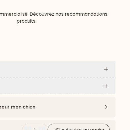
commercialisé. Découvrez nos recommandations
produits.
Plus
Plus
 pour mon chien
Flèche ver
1
€1
-
Ajouter au panier