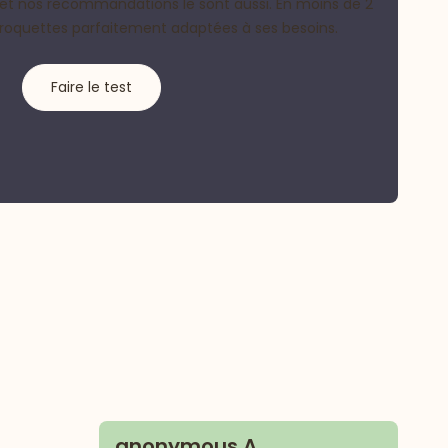
et nos recommandations le sont aussi. En moins de 2
croquettes parfaitement adaptées à ses besoins.
Faire le test
anonymous A.