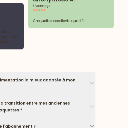
3 years ago
a
3 y
Croquettes excellente qualité
ille de
Bi
 mon chien,
d'
t RPC…
ch
t pas
je
d’échantillons ou petits cadeaux en 😊
bo
limentation la mieux adaptée à mon
Flèche vers le ba
a transition entre mes anciennes
roquettes ?
Flèche vers le ba
 l'abonnement ?