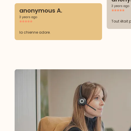
3 years ago
anonymous A.
3 years ago
Tout était 
la chienne adore.