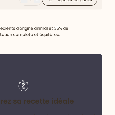
Moins
Plus
édients d'origine animal et 35% de
tation complète et équilibrée.
ez sa recette idéale