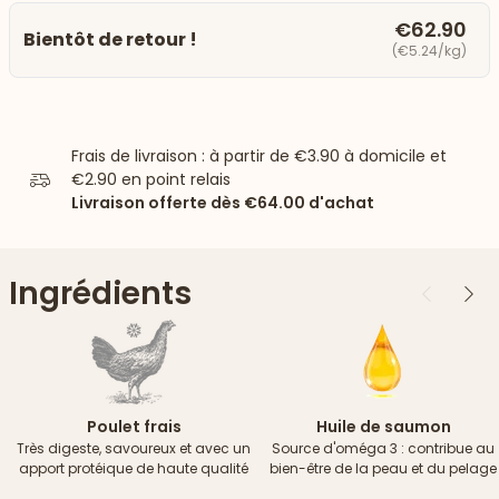
€62.90
Bientôt de retour !
(€5.24/kg)
Frais de livraison : à partir de
€3.90
à domicile et
€2.90
en point relais
Livraison offerte dès
€64.00
d'achat
Ingrédients
Précédent
Suiv
Poulet frais
Huile de saumon
Très digeste, savoureux et avec un
Source d'oméga 3 : contribue au
apport protéique de haute qualité
bien-être de la peau et du pelage