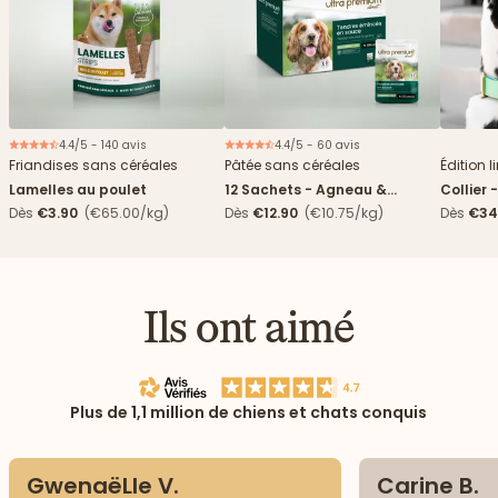
4.4/5 - 140 avis
4.4/5 - 60 avis
Nouveau
Friandises sans céréales
Pâtée sans céréales
Édition l
Lamelles au poulet
12 Sachets - Agneau &
Collier 
haricots verts
Dès
€3.90
(€65.00/kg)
Dès
€12.90
(€10.75/kg)
Dès
€34
Ils ont aimé
Plus de 1,1 million de chiens et chats conquis
GwenaëLle V.
Carine B.