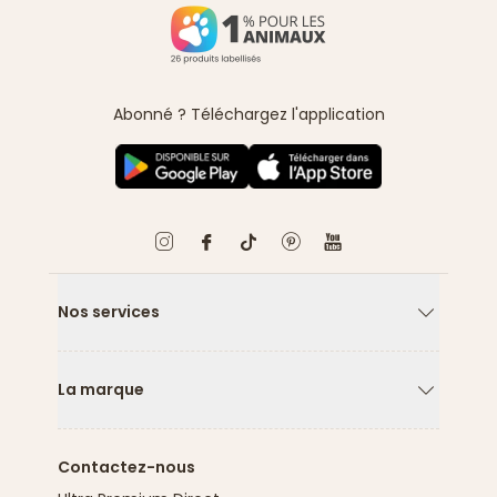
Abonné ? Téléchargez l'application
Nos services
Flèche ver
La marque
Flèche ver
Contactez-nous