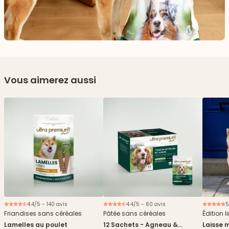
Vous aimerez aussi
4.4/5 - 140 avis
4.4/5 - 60 avis
5
Nouveau
Friandises sans céréales
Pâtée sans céréales
Édition l
Lamelles au poulet
12 Sachets - Agneau &
Laisse m