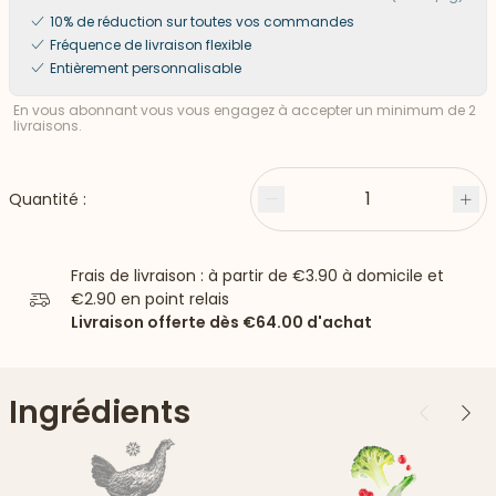
10% de réduction sur toutes vos commandes
Fréquence de livraison flexible
Entièrement personnalisable
En vous abonnant vous vous engagez à accepter un minimum de 2
livraisons.
1
Quantité :
Moins
Plu
Frais de livraison : à partir de
€3.90
à domicile et
€2.90
en point relais
Livraison offerte dès
€64.00
d'achat
Ingrédients
Précédent
Suiv