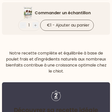
Commander un échantillon
1
€1
-
Ajouter au panier
Moins
Plus
Notre recette complète et équilibrée à base de
poulet frais et d'ingrédients naturels aux nombreux
bienfaits contribue à une croissance optimale chez
le chiot.
Découvrez sa recette idéale