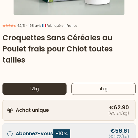
4.7/5 - 198 avis
Fabriqué en France
Croquettes Sans Céréales au
Poulet frais pour Chiot toutes
tailles
12kg
4kg
 vers le bas
€62.90
Achat unique
(€5.24/kg)
€56.61
Abonnez-vous
-10%
(€4.72/kg)