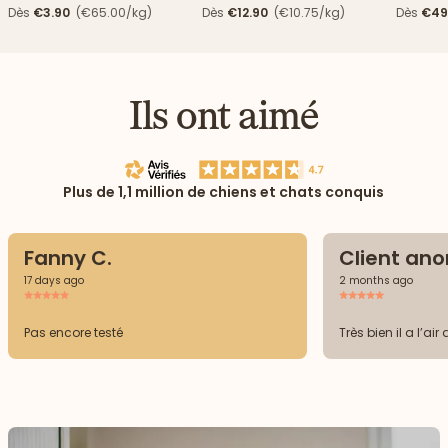
haricots verts
Dès
€3.90
(€65.00/kg)
Dès
€12.90
(€10.75/kg)
Dès
€49
Ils ont aimé
Plus de 1,1 million de chiens et chats conquis
Fanny C.
Client an
17 days ago
2 months ago
Pas encore testé
Très bien il a l’air