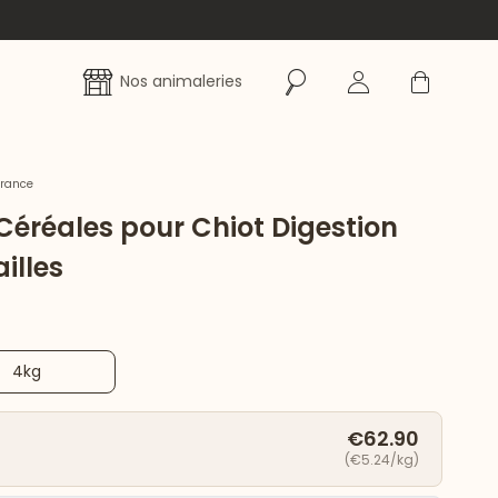
Rechercher
Se connecter
Panier
Nos animaleries
France
Céréales pour Chiot Digestion
illes
4kg
€62.90
(€5.24/kg)