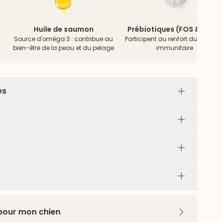
Huile de saumon
Prébiotiques (FOS & MOS)
Source d'oméga 3 : contribue au
Participent au renfort du systèm
bien-être de la peau et du pelage
immunitaire
es
Plus
Plus
Plus
Plus
 pour mon chien