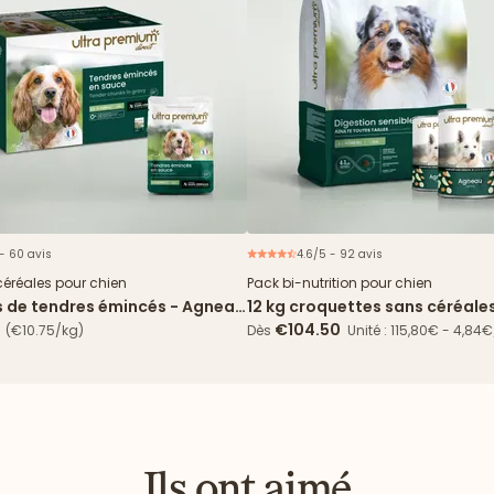
 - 60 avis
4.6/5 - 92 avis
Nouveau
Offre 
céréales pour chien
Pack bi-nutrition pour chien
s de tendres émincés - Agneau
12 kg croquettes sans céréale
 verts
Digestion Sensible + 24 boîte
€104.50
(€10.75/kg)
Dès
Unité : 115,80€ - 4,84
Ils ont aimé