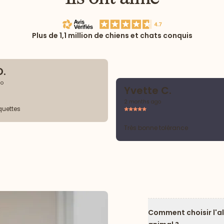
Plus de 1,1 million de chiens et chats conquis
D.
go
Yvette C.
2 months ago
quettes
Très bonne tolérance
Comment choisir l'a