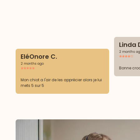
Linda 
2 months a
EléOnore C.
2 months ago
Bonne cro
Mon chiot a l'air de les apprécier alors je lui
mets 5 sur 5