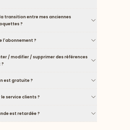
Flèche vers le ba
a transition entre mes anciennes
roquettes ?
Flèche vers le ba
 l'abonnement ?
Flèche vers le ba
uter / modifier / supprimer des références
 ?
Flèche vers le ba
on est gratuite ?
Flèche vers le ba
e service clients ?
Flèche vers le ba
de est retardée ?
Flèche vers le ba