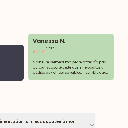
Vanessa N.
3 months ago
C
3 
Malheureusement ma petite boxer n'a pas
du tout supporté cette gamme pourtant
dédiée aux chiots sensibles. Il semble que
Ra
les aliments utilisés pour compenser
l'absence de céréales soient plus irritants
que les croquettes avec riz. ( Dixit le
vétérinaire)
limentation la mieux adaptée à mon