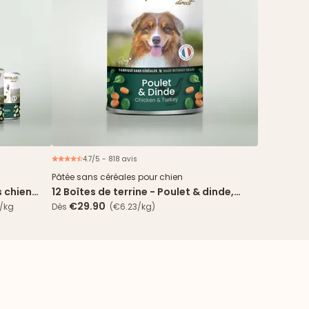
4.7/5 - 818 avis
spéciale
Pâtée sans céréales pour chien
s chien
12 Boîtes de terrine - Poulet & dinde,
s agneau
carotte, épinard
€29.90
€/kg
Dès
(€6.23/kg)