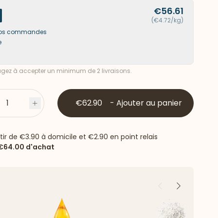
€56.61
(€4.72/kg)
s vos commandes
e
ez à accepter un minimum de 2 livraisons.
1
€62.90
-
Ajouter au panier
s
Plus
rtir de
€3.90
à domicile et
€2.90
en point relais
€64.00
d'achat
Précédent
Suivant