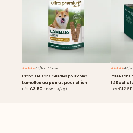
4.4/5 - 140 avis
4.4/5
Friandises sans céréales pour chien
Pâtée sans 
Lamelles au poulet pour chien
12 Sachet
& haricots
€3.90
€12.90
Dès
(€65.00/kg)
Dès