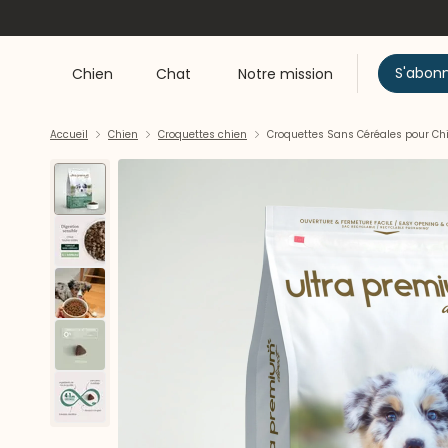
S'abon
Chien
Chat
Notre mission
Accueil
Chien
Croquettes chien
Croquettes Sans Céréales pour Chio