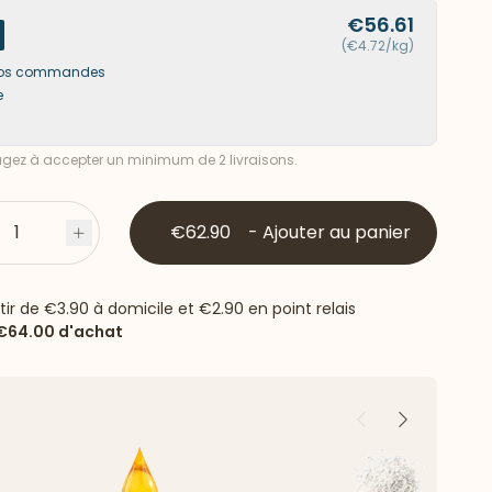
€56.61
(€4.72/kg)
s vos commandes
e
ez à accepter un minimum de 2 livraisons.
1
€62.90
-
Ajouter au panier
s
Plus
rtir de
€3.90
à domicile et
€2.90
en point relais
€64.00
d'achat
Précédent
Suivant