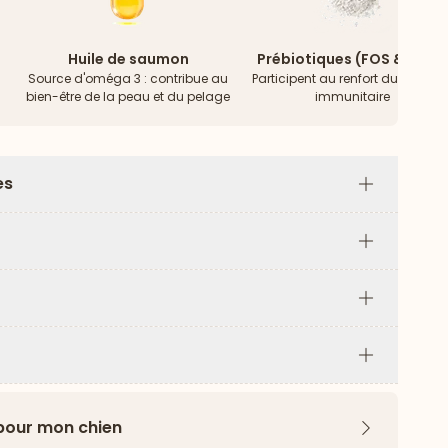
Huile de saumon
Prébiotiques (FOS & MOS)
Source d'oméga 3 : contribue au
Participent au renfort du systèm
bien-être de la peau et du pelage
immunitaire
es
Plus
Plus
Plus
Plus
 pour mon chien