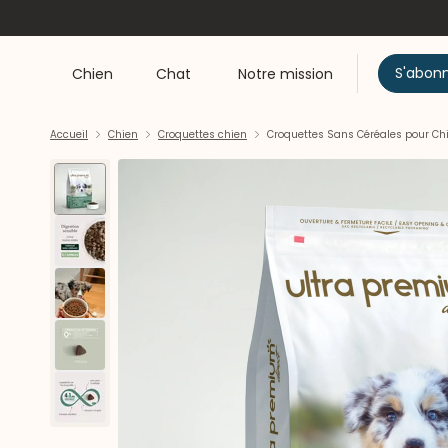
S'abon
Chien
Chat
Notre mission
Accueil
Chien
Croquettes chien
Croquettes Sans Céréales pour Chio