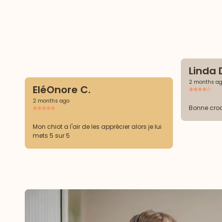
Linda 
2 months a
EléOnore C.
2 months ago
Bonne cro
Mon chiot a l'air de les apprécier alors je lui
mets 5 sur 5