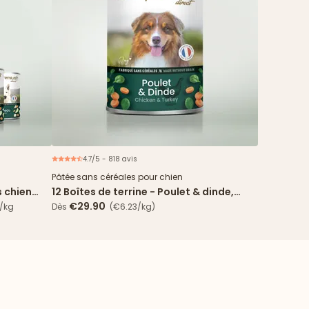
4.7/5 - 818 avis
spéciale
Pâtée sans céréales pour chien
s chien
12 Boîtes de terrine - Poulet & dinde,
s agneau
carotte, épinard
€29.90
€/kg
Dès
(€6.23/kg)