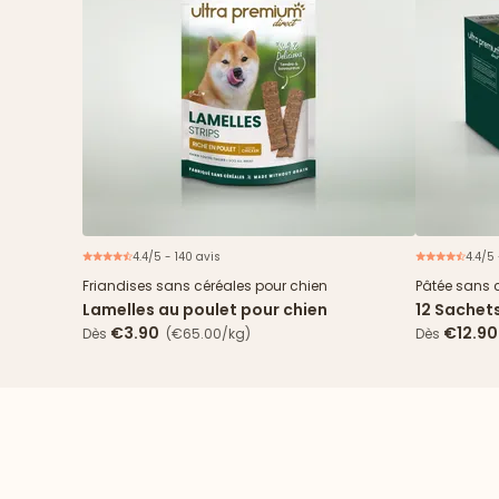
4.4/5 - 140 avis
4.4/5
Friandises sans céréales pour chien
Pâtée sans 
Lamelles au poulet pour chien
12 Sachet
& haricots
€3.90
€12.90
Dès
(€65.00/kg)
Dès