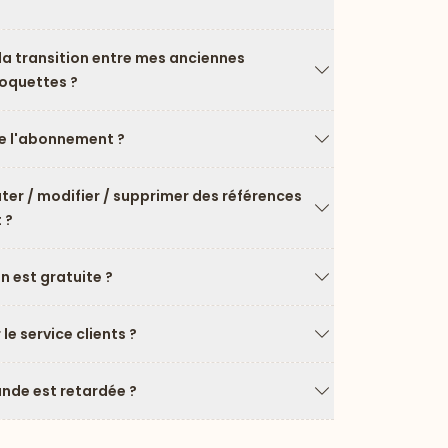
Flèche vers le ba
a transition entre mes anciennes
roquettes ?
Flèche vers le ba
 l'abonnement ?
Flèche vers le ba
uter / modifier / supprimer des références
 ?
Flèche vers le ba
on est gratuite ?
Flèche vers le ba
e service clients ?
Flèche vers le ba
de est retardée ?
Flèche vers le ba