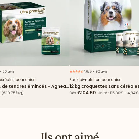
 - 60 avis
4.6/5 - 92 avis
Nouveau
Offre 
céréales pour chien
Pack bi-nutrition pour chien
s de tendres émincés - Agneau
12 kg croquettes sans céréale
 verts
Digestion Sensible + 24 boîte
€104.50
(€10.75/kg)
Dès
Unité : 115,80€ - 4,84
Ils ont aimé