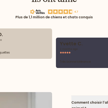
Plus de 1,1 million de chiens et chats conquis
D.
go
Yvette C.
2 months ago
quettes
Très bonne tolérance
Comment choisir l'a