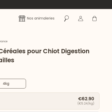
Rechercher
Se connecter
Panier
Nos animaleries
France
Céréales pour Chiot Digestion
illes
4kg
€62.90
(€5.24/kg)