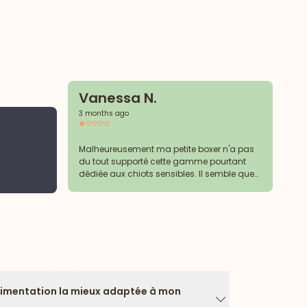
Vanessa N.
3 months ago
C
3 
Malheureusement ma petite boxer n'a pas
du tout supporté cette gamme pourtant
dédiée aux chiots sensibles. Il semble que
Ra
les aliments utilisés pour compenser
l'absence de céréales soient plus irritants
que les croquettes avec riz. ( Dixit le
vétérinaire)
limentation la mieux adaptée à mon