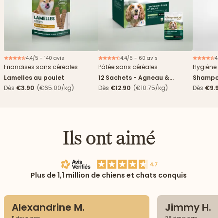
4.4/5 - 140 avis
4.4/5 - 60 avis
4
Nouveau
Friandises sans céréales
Pâtée sans céréales
Hygiène 
Lamelles au poulet
12 Sachets - Agneau &
Shampo
haricots verts
Dès
€3.90
(€65.00/kg)
Dès
€12.90
(€10.75/kg)
Dès
€9.
Ils ont aimé
Plus de 1,1 million de chiens et chats conquis
Alexandrine M.
Jimmy H.