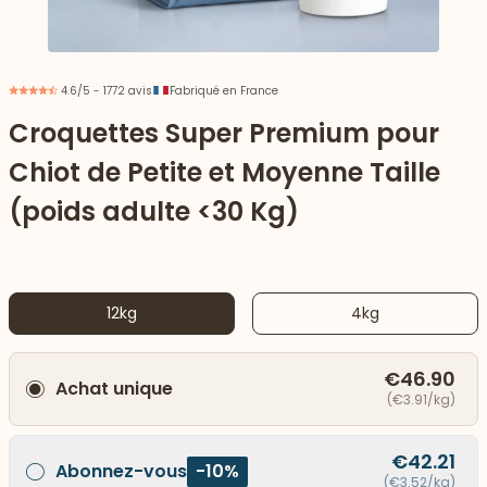
4.6/5 - 1772 avis
Fabriqué en France
Croquettes Super Premium pour
Chiot de Petite et Moyenne Taille
(poids adulte <30 Kg)
12kg
4kg
 vers le bas
€46.90
Achat unique
(€3.91/kg)
€42.21
Abonnez-vous
-10%
(€3.52/kg)