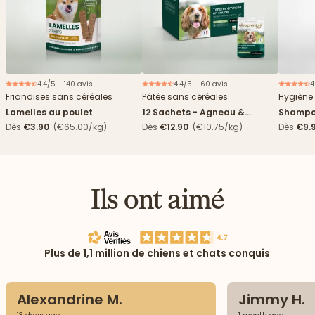
4.4/5 - 140 avis
4.4/5 - 60 avis
4
Nouveau
Friandises sans céréales
Pâtée sans céréales
Hygiène 
Lamelles au poulet
12 Sachets - Agneau &
Shampo
haricots verts
Dès
€3.90
(€65.00/kg)
Dès
€12.90
(€10.75/kg)
Dès
€9.
Ils ont aimé
Plus de 1,1 million de chiens et chats conquis
Alexandrine M.
Jimmy H.