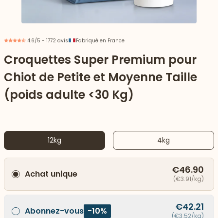
4.6/5 - 1772 avis
Fabriqué en France
Croquettes Super Premium pour
Chiot de Petite et Moyenne Taille
(poids adulte <30 Kg)
12kg
4kg
 vers le bas
€46.90
Achat unique
(€3.91/kg)
€42.21
Abonnez-vous
-10%
(€3.52/kg)