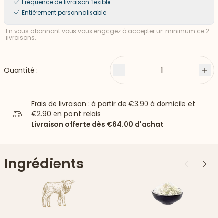
Fréquence de livraison flexible
Entièrement personnalisable
En vous abonnant vous vous engagez à accepter un minimum de 2
livraisons.
1
Quantité :
Moins
Plu
Frais de livraison : à partir de
€3.90
à domicile et
€2.90
en point relais
Livraison offerte dès
€64.00
d'achat
Ingrédients
Précédent
Suiv