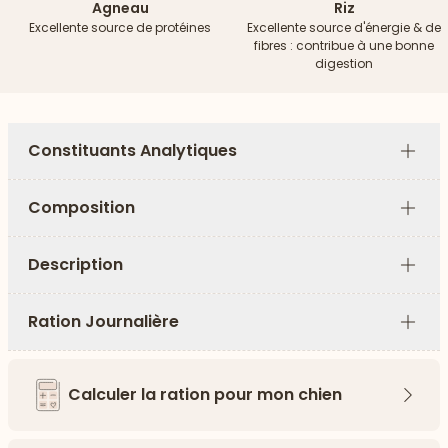
Agneau
Riz
Excellente source de protéines
Excellente source d'énergie & de
fibres : contribue à une bonne
digestion
Constituants Analytiques
Plus
Composition
Plus
Description
Plus
Ration Journalière
Plus
Calculer la ration pour mon chien
Flèch