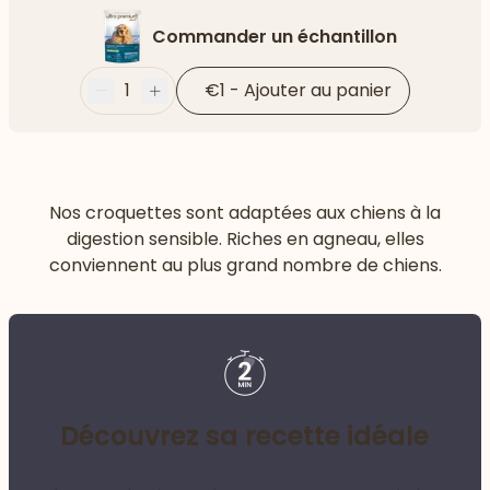
Commander un échantillon
1
€1
-
Ajouter au panier
Moins
Plus
Nos croquettes sont adaptées aux chiens à la
digestion sensible. Riches en agneau, elles
conviennent au plus grand nombre de chiens.
Découvrez sa recette idéale