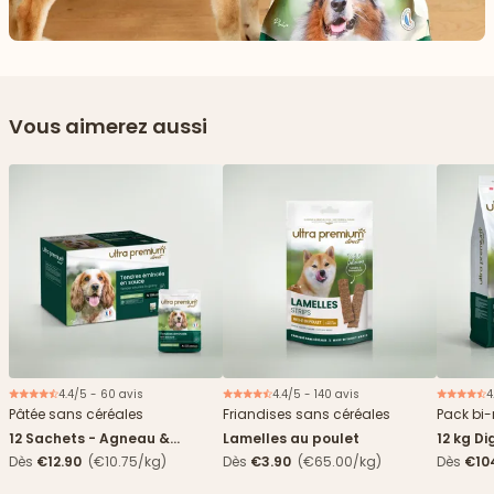
Vous aimerez aussi
4.4/5 - 60 avis
4.4/5 - 140 avis
4
Nouveau
Pâtée sans céréales
Friandises sans céréales
Pack bi-
12 Sachets - Agneau &
Lamelles au poulet
12 kg Di
haricots verts
boîtes
Dès
€12.90
(€10.75/kg)
Dès
€3.90
(€65.00/kg)
Dès
€10
4,84€/k