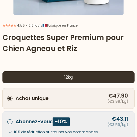
4.7/5 - 2181 avis
Fabriqué en France
Croquettes Super Premium pour
Chien Agneau et Riz
12kg
€47.90
Achat unique
 vers le bas
(€3.99/kg)
€43.11
Abonnez-vous
-10%
(€3.59/kg)
10% de réduction sur toutes vos commandes