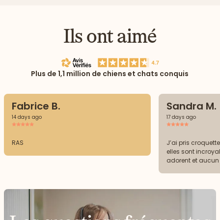
Ils ont aimé
Plus de 1,1 million de chiens et chats conquis
Fabrice B.
Sandra M.
14 days ago
17 days ago
RAS
J’ai pris croquett
elles sont incroya
adorent et aucun
malgré les fragilités
elles sont beauco
anciennes croquettes Je peux que
conseiller avec l