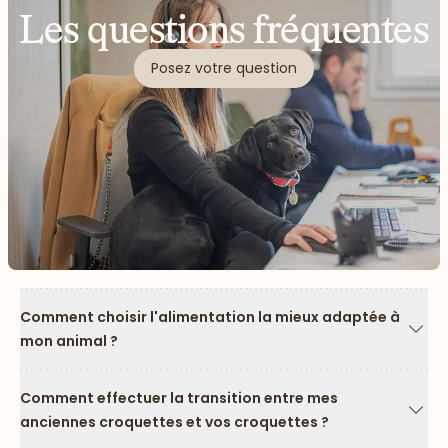
Les questions fréquentes
Posez votre question
Comment choisir l'alimentation la mieux adaptée à
mon animal ?
Flèc
Comment effectuer la transition entre mes
anciennes croquettes et vos croquettes ?
Flèc