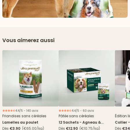
Vous aimerez aussi
4.4/5 - 140 avis
4.4/5 - 60 avis
Nouveau
Friandises sans céréales
Pâtée sans céréales
Édition l
Lamelles au poulet
12 Sachets - Agneau &
Collier 
haricots verts
Dès
€3.90
(€65.00/kg)
Dès
€12.90
(€10.75/kg)
Dès
€34