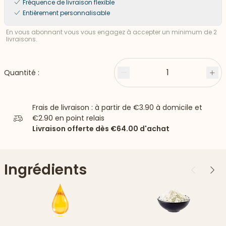
Fréquence de livraison flexible
Entièrement personnalisable
En vous abonnant vous vous engagez à accepter un minimum de 2
livraisons.
1
Quantité :
Moins
Plu
Frais de livraison : à partir de
€3.90
à domicile et
€2.90
en point relais
Livraison offerte dès
€64.00
d'achat
Ingrédients
Précédent
Suiv