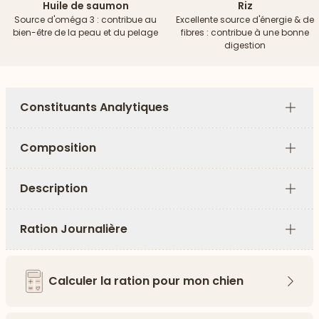
Huile de saumon
Riz
Source d'oméga 3 : contribue au
Excellente source d'énergie & de
bien-être de la peau et du pelage
fibres : contribue à une bonne
digestion
Constituants Analytiques
Plus
Composition
Plus
Description
Plus
Ration Journalière
Plus
Calculer la ration pour mon chien
Flèch