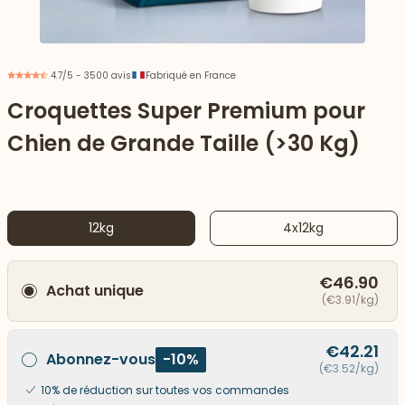
4.7/5 - 3500 avis
Fabriqué en France
Croquettes Super Premium pour
Chien de Grande Taille (>30 Kg)
12kg
4x12kg
€46.90
Achat unique
 vers le bas
(€3.91/kg)
€42.21
Abonnez-vous
-10%
(€3.52/kg)
10% de réduction sur toutes vos commandes