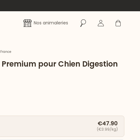
Rechercher
Se connecter
Panier
Nos animaleries
 France
 Premium pour Chien Digestion
€47.90
(€3.99/kg)