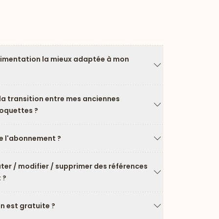
limentation la mieux adaptée à mon
Flèche vers le ba
a transition entre mes anciennes
roquettes ?
Flèche vers le ba
 l'abonnement ?
Flèche vers le ba
uter / modifier / supprimer des références
 ?
Flèche vers le ba
on est gratuite ?
Flèche vers le ba