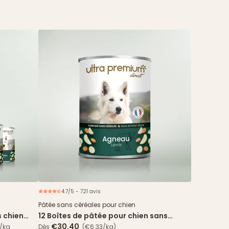
4.7/5 - 721 avis
spéciale
Pâtée sans céréales pour chien
s chien
12 Boîtes de pâtée pour chien sans
s agneau
céréales - Agneau
€30.40
€/kg
Dès
(€6.33/kg)