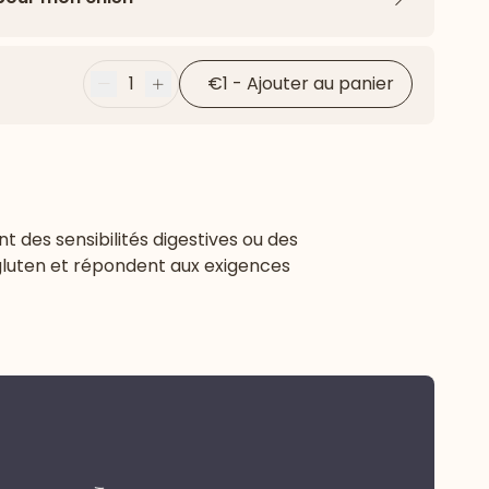
Flèche ver
1
€1
-
Ajouter au panier
Moins
Plus
 des sensibilités digestives ou des
 gluten et répondent aux exigences