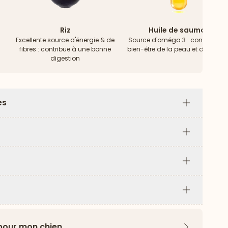
Riz
Huile de saumon
Excellente source d'énergie & de
Source d'oméga 3 : contribue a
fibres : contribue à une bonne
bien-être de la peau et du pelag
digestion
es
Plus
Plus
Plus
Plus
 pour mon chien