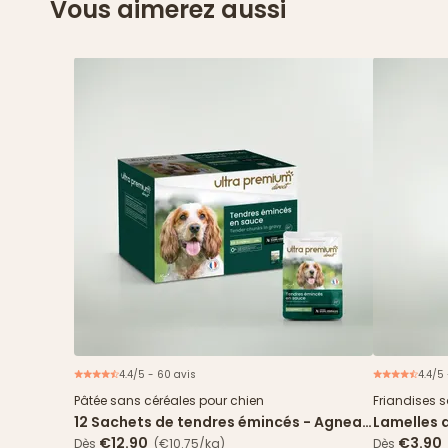
Vous aimerez aussi
4.4/5 - 60 avis
4.4/5 
Nouveau
Pâtée sans céréales pour chien
Friandises 
12 Sachets de tendres émincés - Agneau
Lamelles 
& haricots verts
€12.90
€3.90
Dès
(€10.75/kg)
Dès