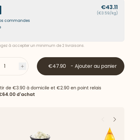
€43.11
(€3.59/kg)
s vos commandes
e
ez à accepter un minimum de 2 livraisons.
1
€47.90
-
Ajouter au panier
s
Plus
rtir de
€3.90
à domicile et
€2.90
en point relais
€64.00
d'achat
Précédent
Suivant