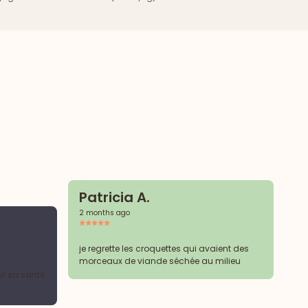
Patricia A.
2 months ago
C
2 
je regrette les croquettes qui avaient des
morceaux de viande séchée au milieu
ur sa santé
Le
pr
gr