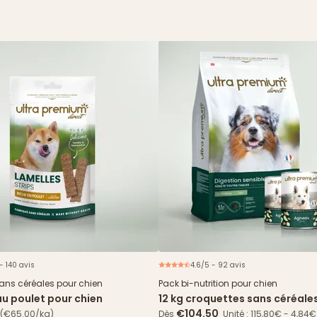
- 140 avis
4.6/5 - 92 avis
Offre 
sans céréales pour chien
Pack bi-nutrition pour chien
au poulet pour chien
12 kg croquettes sans céréale
Digestion Sensible + 24 boîte
€104.50
(€65.00/kg)
Dès
Unité : 115,80€ - 4,84