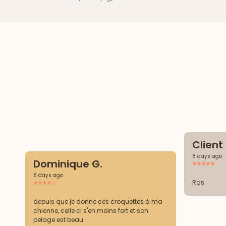
Clien
8 days ago
Dominique G.
8 days ago
Ras
depuis que je donne ces croquettes à ma
chienne, celle ci s'en moins fort et son
pelage est beau