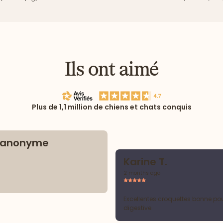
Ils ont aimé
Plus de 1,1 million de chiens et chats conquis
t anonyme
Karine T.
2 months ago
Excellentes croquettes bonne po
digestive.