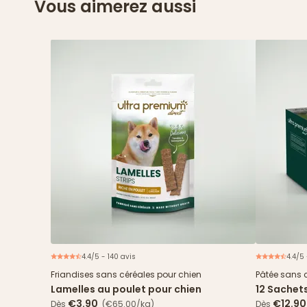
Vous aimerez aussi
4.4/5 - 140 avis
4.4/5
Friandises sans céréales pour chien
Pâtée sans 
Lamelles au poulet pour chien
12 Sachet
& haricots
€3.90
€12.90
Dès
(€65.00/kg)
Dès