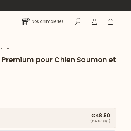
Rechercher
Se connecter
Panier
Nos animaleries
France
r Premium pour Chien Saumon et
€48.90
(€4.08/kg)