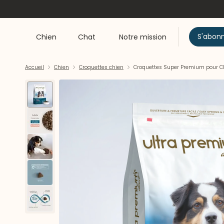
S'abon
Chien
Chat
Notre mission
Accueil
Chien
Croquettes chien
Croquettes Super Premium pour C