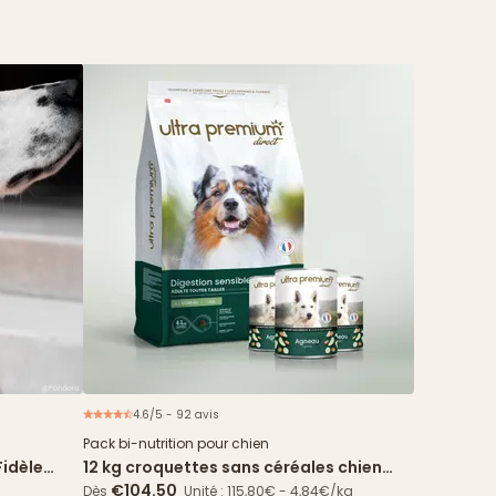
4.6/5 - 92 avis
Offre spéciale
Pack bi-nutrition pour chien
Fidèle
12 kg croquettes sans céréales chien
Digestion Sensible + 24 boîtes agneau
€104.50
Dès
Unité : 115,80€ - 4,84€/kg