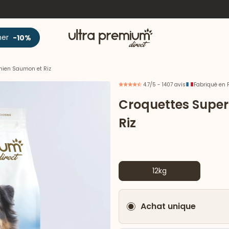
Accueil
ner
-10%
hien Saumon et Riz
4.7/5 - 1407 avis
Fabriqué en 
Croquettes Supe
Riz
12kg
Achat unique