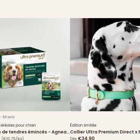
 - 60 avis
Nouveau
céréales pour chien
Édition limitée
s de tendres émincés - Agneau
Collier Ultra Premium Direct x 
 verts
Paris - Édition limitée
€34.90
(€10.75/kg)
Dès