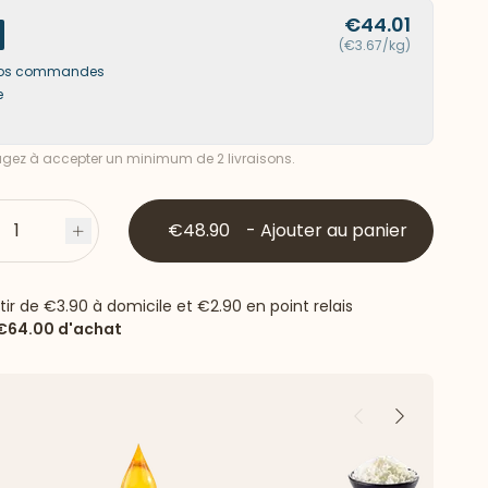
€44.01
(€3.67/kg)
s vos commandes
e
ez à accepter un minimum de 2 livraisons.
1
€48.90
-
Ajouter au panier
s
Plus
rtir de
€3.90
à domicile et
€2.90
en point relais
€64.00
d'achat
Précédent
Suivant