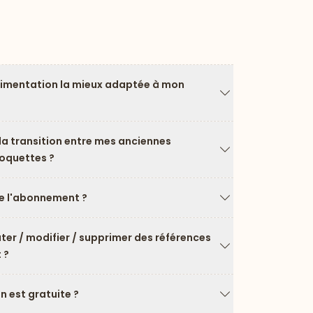
limentation la mieux adaptée à mon
Flèche vers le ba
a transition entre mes anciennes
roquettes ?
Flèche vers le ba
 l'abonnement ?
Flèche vers le ba
uter / modifier / supprimer des références
 ?
Flèche vers le ba
on est gratuite ?
Flèche vers le ba