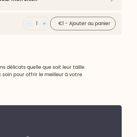
Flèche ver
1
€1
-
Ajouter au panier
Moins
Plus
élicats quelle que soit leur taille.
oin pour offrir le meilleur à votre