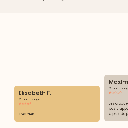
Maxim
2 months a
Elisabeth F.
2 months ago
Les croque
pas s’appe
a plus de 
Très bien