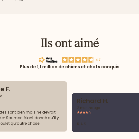
Ils ont aimé
Plus de 1,1 million de chiens et chats conquis
e F.
go
Richard H.
2 months ago
ttes sont bien mais ne devrait
ler Saumon étant donné qu’il y
poulet qu’autre chose
R.A.S