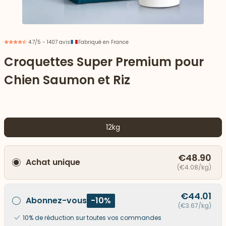
4.7/5 - 1407 avis
Fabriqué en France
Croquettes Super Premium pour
Chien Saumon et Riz
12kg
€48.90
Achat unique
 vers le bas
(€4.08/kg)
€44.01
Abonnez-vous
-10%
(€3.67/kg)
10% de réduction sur toutes vos commandes