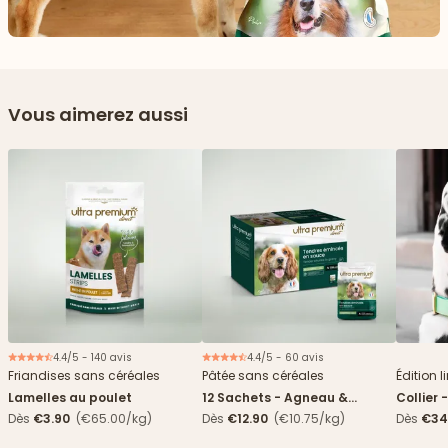
Vous aimerez aussi
4.4/5 - 140 avis
4.4/5 - 60 avis
Nouveau
Friandises sans céréales
Pâtée sans céréales
Édition l
Lamelles au poulet
12 Sachets - Agneau &
Collier 
haricots verts
Dès
€3.90
(€65.00/kg)
Dès
€12.90
(€10.75/kg)
Dès
€34