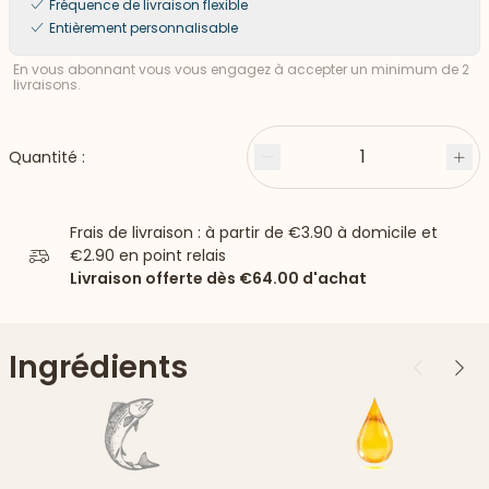
Fréquence de livraison flexible
Entièrement personnalisable
En vous abonnant vous vous engagez à accepter un minimum de 2
livraisons.
1
Quantité :
Moins
Plu
Frais de livraison : à partir de
€3.90
à domicile et
€2.90
en point relais
Livraison offerte dès
€64.00
d'achat
Ingrédients
Précédent
Suiv