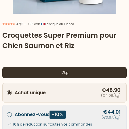
4.7/5 - 1408 avis
Fabriqué en France
Croquettes Super Premium pour
Chien Saumon et Riz
12kg
€48.90
Achat unique
 vers le bas
(€4.08/kg)
€44.01
Abonnez-vous
-10%
(€3.67/kg)
10% de réduction sur toutes vos commandes