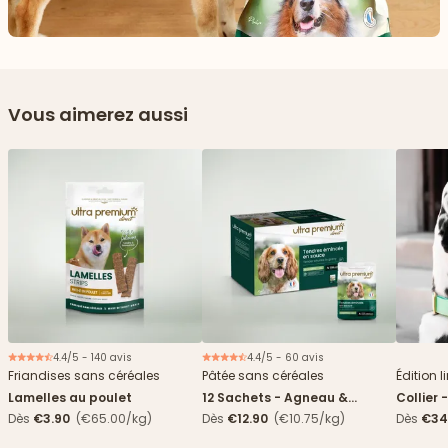
Vous aimerez aussi
4.4/5 - 140 avis
4.4/5 - 60 avis
Nouveau
Friandises sans céréales
Pâtée sans céréales
Édition l
Lamelles au poulet
12 Sachets - Agneau &
Collier 
haricots verts
Dès
€3.90
(€65.00/kg)
Dès
€12.90
(€10.75/kg)
Dès
€34