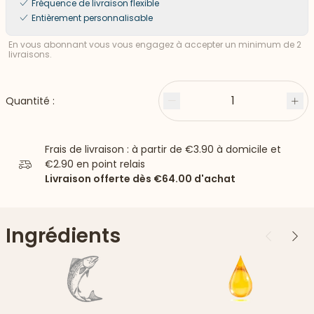
Fréquence de livraison flexible
Entièrement personnalisable
En vous abonnant vous vous engagez à accepter un minimum de 2
livraisons.
1
Quantité :
Moins
Plu
Frais de livraison : à partir de
€3.90
à domicile et
€2.90
en point relais
Livraison offerte dès
€64.00
d'achat
Ingrédients
Précédent
Suiv