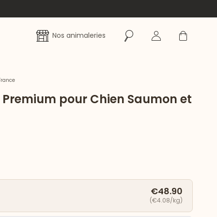
Rechercher
Se connecter
Panier
Nos animaleries
France
r Premium pour Chien Saumon et
€48.90
(€4.08/kg)