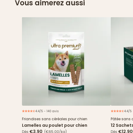
Vous aimerez aussi
4.4/5 - 140 avis
4.4/5
Friandises sans céréales pour chien
Pâtée sans 
Lamelles au poulet pour chien
12 Sachet
& haricots
€3.90
€12.90
Dès
(€65.00/kg)
Dès