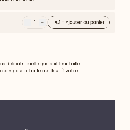
Flèche ver
1
€1
-
Ajouter au panier
Moins
Plus
élicats quelle que soit leur taille.
oin pour offrir le meilleur à votre