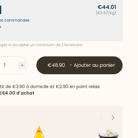
€44.01
(€3.67/kg)
s vos commandes
e
ez à accepter un minimum de 2 livraisons.
1
€48.90
-
Ajouter au panier
s
Plus
rtir de
€3.90
à domicile et
€2.90
en point relais
€64.00
d'achat
Précédent
Suivant