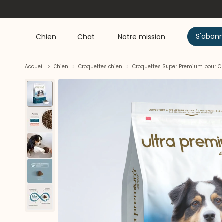
S'abon
Chien
Chat
Notre mission
Accueil
Chien
Croquettes chien
Croquettes Super Premium pour C