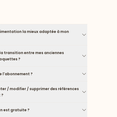
limentation la mieux adaptée à mon
Flèche vers le ba
a transition entre mes anciennes
roquettes ?
Flèche vers le ba
 l'abonnement ?
Flèche vers le ba
uter / modifier / supprimer des références
 ?
Flèche vers le ba
on est gratuite ?
Flèche vers le ba