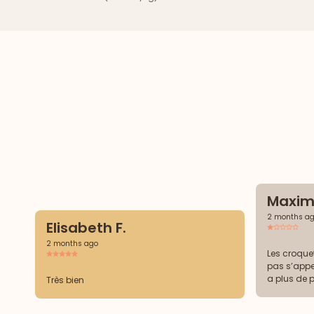
Maxim
2 months a
Elisabeth F.
2 months ago
Les croque
pas s’appe
a plus de 
Très bien