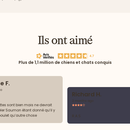
Ils ont aimé
Plus de 1,1 million de chiens et chats conquis
e F.
go
Richard H.
2 months ago
ttes sont bien mais ne devrait
ler Saumon étant donné qu’il y
poulet qu’autre chose
R.A.S