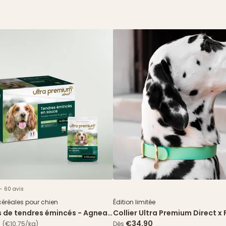
 - 60 avis
Nouveau
céréales pour chien
Édition limitée
s de tendres émincés - Agneau
Collier Ultra Premium Direct x 
 verts
Paris - Édition limitée
€34.90
(€10.75/kg)
Dès