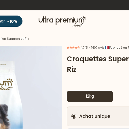
Accueil
ner
-10%
hien Saumon et Riz
4.7/5 - 1407 avis
Fabriqué en 
Croquettes Supe
Riz
12kg
Achat unique