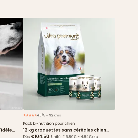
4.6/5 - 92 avis
Offre spéciale
Pack bi-nutrition pour chien
Fidèle
12 kg croquettes sans céréales chien
Digestion Sensible + 24 boîtes agneau
€104.50
Dès
Unité : 115,80€ - 4,84€/kg