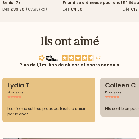
Senior 7+
Friandise crémeuse pour chat
Effilés 
Dès
€39.90
(€7.98/kg)
Dès
€4.50
Dès
€12
Ils ont aimé
Plus de 1,1 million de chiens et chats conquis
Lydia T.
Colleen C.
14 days ago
15 days ago
Leur forme est très pratique, facile à saisir
Elle sont bien pou
par le chat.