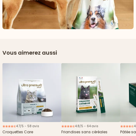
Vous aimerez aussi
4.7/5 - 58 avis
4.8/5 - 64 avis
4
Nouveau
2€ offerts
Croquettes Care
Friandises sans céréales
Pâtée sa