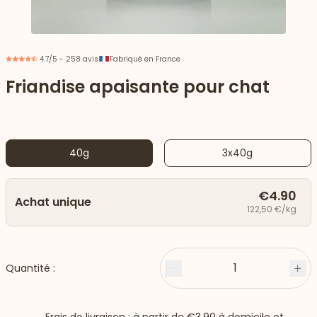
4.7/5 - 258 avis
Fabriqué en France
Friandise apaisante pour chat
40g
3x40g
€4.90
Achat unique
122,50 €/kg
 vers le bas
1
Quantité :
Moins
Plu