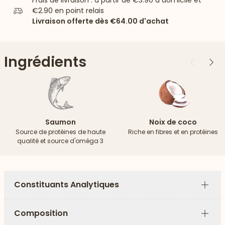
Frais de livraison : à partir de
€3.90
à domicile et
€2.90
en point relais
Livraison offerte dès
€64.00
d'achat
Ingrédients
Précédent
Suiv
Saumon
Noix de coco
Source de protéines de haute
Riche en fibres et en protéines
qualité et source d'oméga 3
Constituants Analytiques
Plus
Composition
Plus