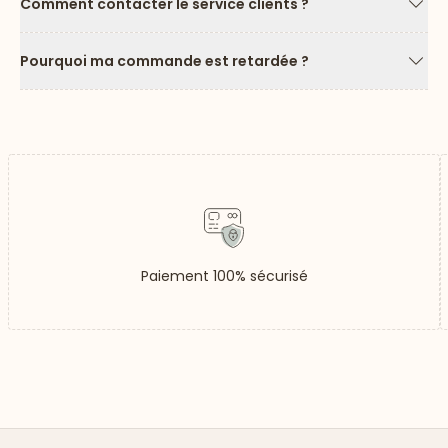
Comment contacter le service clients ?
Flèc
Pourquoi ma commande est retardée ?
Flèc
Paiement 100% sécurisé