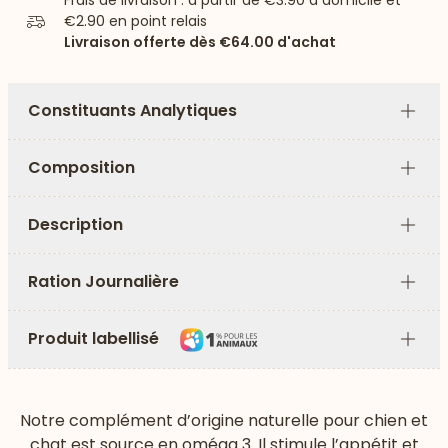
Frais de livraison : à partir de
€3.90
à domicile et
€2.90
en point relais
Livraison offerte dès
€64.00
d'achat
Constituants Analytiques
Plus
Composition
Plus
Description
Plus
Ration Journalière
Plus
Produit labellisé
Plus
Notre complément d’origine naturelle pour chien et
chat est source en oméga 3. Il stimule l’appétit et