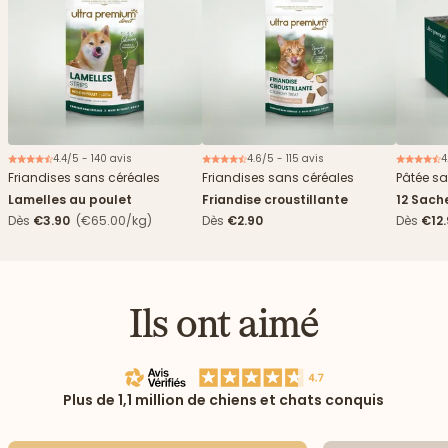
4.4/5 - 140 avis
4.6/5 - 115 avis
4
Friandises sans céréales
Friandises sans céréales
Pâtée sa
Lamelles au poulet
Friandise croustillante
12 Sach
haricots
Dès
€3.90
(€65.00/kg)
Dès
€2.90
Dès
€12
Ils ont aimé
Plus de 1,1 million de chiens et chats conquis