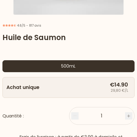
4.6/5 - 817 avis
Huile de Saumon
500mL
€14.90
Achat unique
29,80 €/L
 vers le bas
1
Quantité :
Moins
Plu