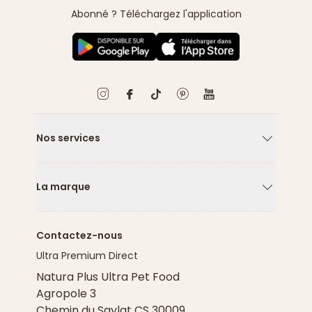
Abonné ? Téléchargez l'application
Nos services
Flèche ver
La marque
Flèche ver
Contactez-nous
Ultra Premium Direct
Natura Plus Ultra Pet Food
Agropole 3
Chemin du Saylat CS 30009