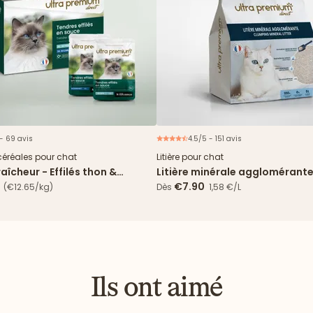
 - 69 avis
4.5/5 - 151 avis
Nouveau
céréales pour chat
Litière pour chat
aîcheur - Effilés thon &
Litière minérale agglomérante
 en sauce
5L
€7.90
(€12.65/kg)
Dès
1,58 €/L
Ils ont aimé