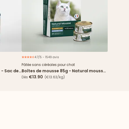
4.7/5 - 1549 avis
Pâtée sans céréales pour chat
 - Sac de
Boîtes de mousse 85g - Natural mousse
sole & poulet
€13.90
Dès
(€13.63/kg)