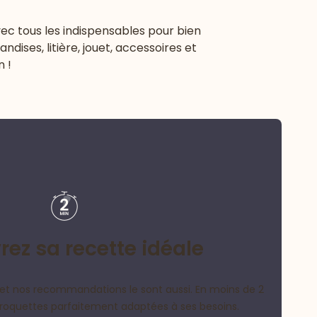
vec tous les indispensables pour bien
ndises, litière, jouet, accessoires et
 !
ez sa recette idéale
et nos recommandations le sont aussi. En moins de 2
croquettes parfaitement adaptées à ses besoins.