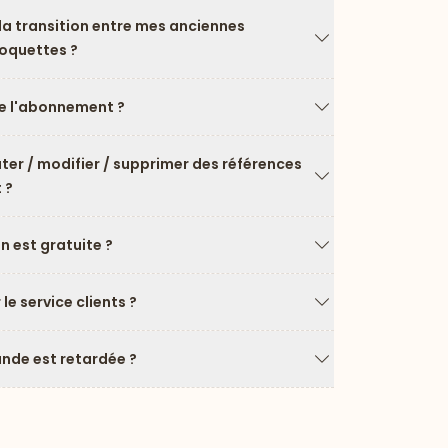
a transition entre mes anciennes
roquettes ?
Flèche vers le ba
 l'abonnement ?
Flèche vers le ba
uter / modifier / supprimer des références
 ?
Flèche vers le ba
on est gratuite ?
Flèche vers le ba
e service clients ?
Flèche vers le ba
de est retardée ?
Flèche vers le ba