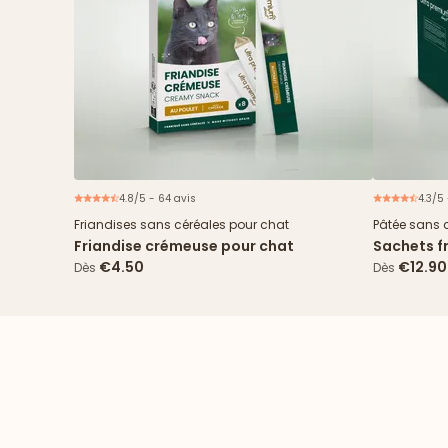
4.8/5 - 64 avis
4.3/5
Friandises sans céréales pour chat
Pâtée sans 
Friandise crémeuse pour chat
Sachets fr
cabillaud
€4.50
€12.90
Dès
Dès