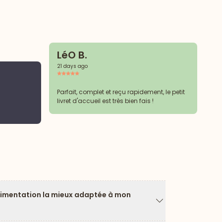
LéO B.
21 days ago
S
22 
Parfait, complet et reçu rapidement, le petit
livret d'accueil est très bien fais !
Tr
limentation la mieux adaptée à mon
Flèche vers le ba