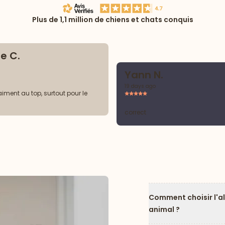
Plus de 1,1 million de chiens et chats conquis
e C.
Yann N.
19 days ago
aiment au top, surtout pour le
correct
Comment choisir l'a
animal ?