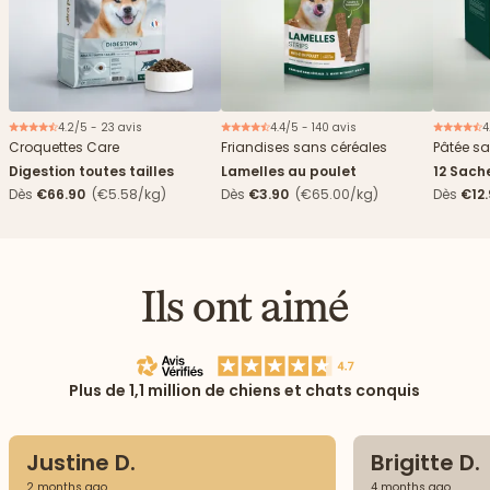
4.2/5 - 23 avis
4.4/5 - 140 avis
4
Nouveau
Croquettes Care
Friandises sans céréales
Pâtée sa
Digestion toutes tailles
Lamelles au poulet
12 Sach
haricots
Dès
€66.90
(€5.58/kg)
Dès
€3.90
(€65.00/kg)
Dès
€12
Ils ont aimé
Plus de 1,1 million de chiens et chats conquis
Justine D.
Brigitte D.
2 months ago
4 months ago