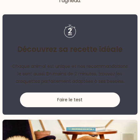
l’agneau.
Découvrez sa recette idéale
Chaque animal est unique et nos recommandations
le sont aussi. En moins de 2 minutes, trouvez les
croquettes parfaitement adaptées à ses besoins.
Faire le test