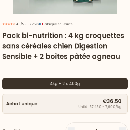
4.5/5 - 52 avis
Fabriqué en France
Pack bi-nutrition : 4 kg croquettes
sans céréales chien Digestion
Sensible + 2 boîtes pâtée agneau
4kg + 2 x 400g
 vers le bas
€36.50
Achat unique
Unité : 37,43€ - 7,60€/kg