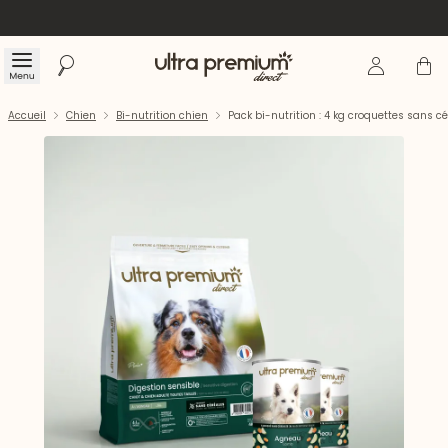
Se connecte
Panier
Menu
Rechercher
Accueil
Accueil
Chien
Bi-nutrition chien
Pack bi-nutrition : 4 kg croquettes sans 