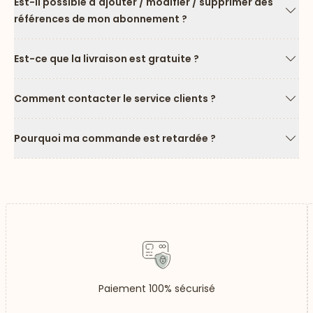
Est-il possible d'ajouter / modifier / supprimer des
références de mon abonnement ?
Flèc
Est-ce que la livraison est gratuite ?
Flèc
Comment contacter le service clients ?
Flèc
Pourquoi ma commande est retardée ?
Flèc
Paiement 100% sécurisé