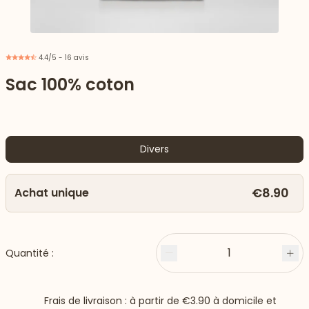
4.4/5 - 16 avis
Sac 100% coton
Divers
€8.90
Achat unique
 vers le bas
1
Quantité :
Moins
Plu
Frais de livraison : à partir de
€3.90
à domicile et