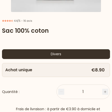
4.4/5 - 16 avis
Sac 100% coton
Divers
€8.90
Achat unique
 vers le bas
1
Quantité :
Moins
Plu
Frais de livraison : à partir de
€3.90
à domicile et