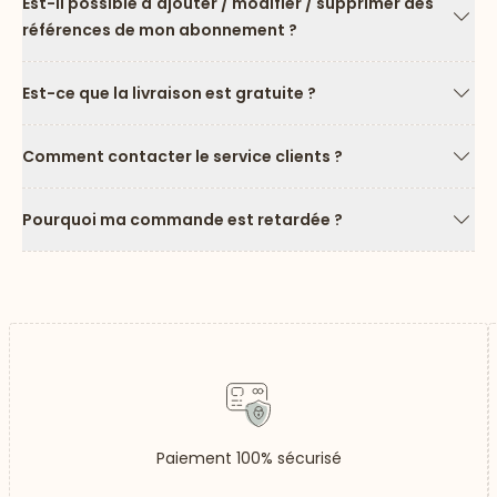
Est-il possible d'ajouter / modifier / supprimer des
références de mon abonnement ?
Flèc
Est-ce que la livraison est gratuite ?
Flèc
Comment contacter le service clients ?
Flèc
Pourquoi ma commande est retardée ?
Flèc
Paiement 100% sécurisé