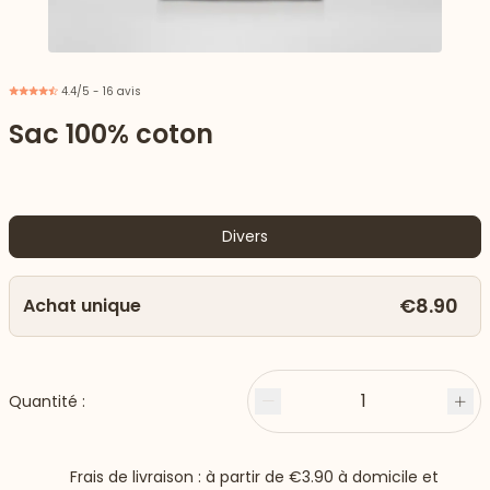
4.4/5 - 16 avis
Sac 100% coton
Divers
€8.90
Achat unique
 vers le bas
1
Quantité :
Moins
Plu
Frais de livraison : à partir de
€3.90
à domicile et