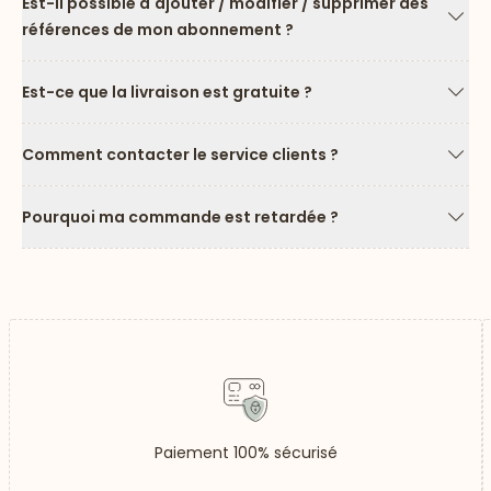
Est-il possible d'ajouter / modifier / supprimer des
références de mon abonnement ?
Flèc
Est-ce que la livraison est gratuite ?
Flèc
Comment contacter le service clients ?
Flèc
Pourquoi ma commande est retardée ?
Flèc
Paiement 100% sécurisé