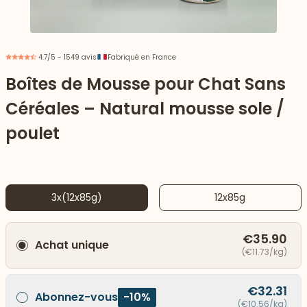
4.7/5 - 1549 avis
Fabriqué en France
Boîtes de Mousse pour Chat Sans
Céréales – Natural mousse sole /
poulet
3x(12x85g)
12x85g
 vers le bas
€35.90
Achat unique
(€11.73/kg)
€32.31
Abonnez-vous
-10%
(€10.56/kg)