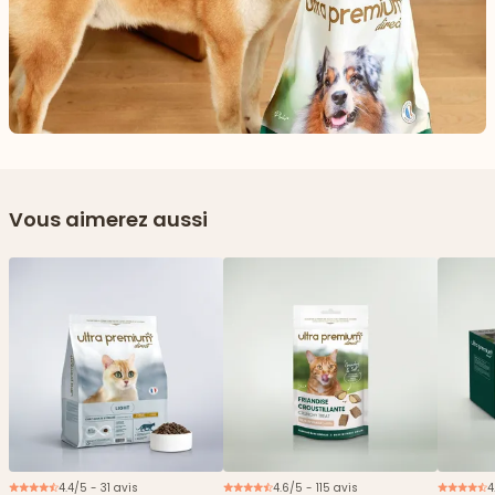
Vous aimerez aussi
4.4/5 - 31 avis
4.6/5 - 115 avis
4
Nouveau