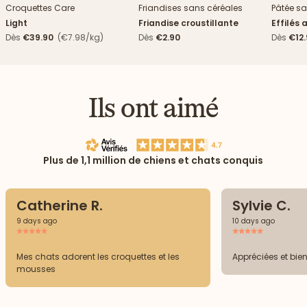
Croquettes Care
Friandises sans céréales
Pâtée sa
Light
Friandise croustillante
Effilés 
Dès
€39.90
(€7.98/kg)
Dès
€2.90
Dès
€12
Ils ont aimé
Plus de 1,1 million de chiens et chats conquis
Catherine R.
Sylvie C.
9 days ago
10 days ago
Mes chats adorent les croquettes et les
Appréciées et bie
mousses