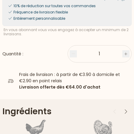
10% de réduction sur toutes vos commandes
Fréquence de livraison flexible
Entièrement personnalisable
En vous abonnant vous vous engagez à accepter un minimum de 2
livraisons.
1
Quantité :
Moins
Plu
Frais de livraison : à partir de
€3.90
à domicile et
€2.90
en point relais
Livraison offerte dès
€64.00
d'achat
Ingrédients
Précédent
Suiv