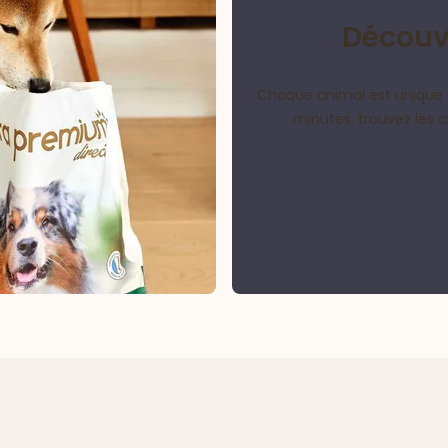
Découvr
Chaque animal est unique 
minutes, trouvez les 