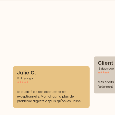
Clien
15 days ago
Julie C.
14 days ago
Mes chats 
fortement
La qualité de ses croquettes est
exceptionnelle. Mon chat n'a plus de
problème digestif depuis qu'on les utilise.