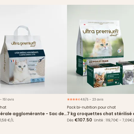
- 151 avis
4.6/5 - 23 avis
Offre 
chat
Pack bi-nutrition pour chat
inérale agglomérante - Sac de
7 kg croquettes chat stérilisé
frais + 96 sachets
€107.50
1,58 €/L
Dès
Unité : 119,70€ - 7,09€