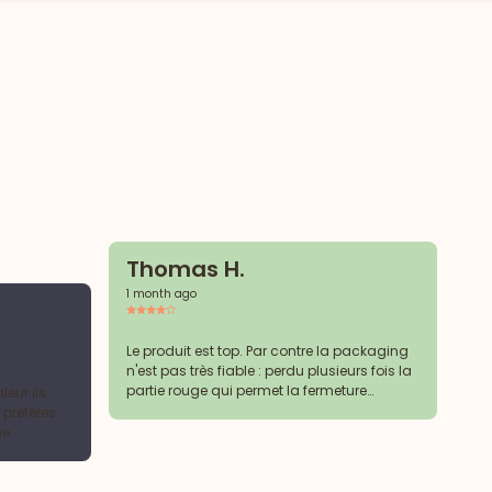
Thomas H.
1 month ago
C
2 
Le produit est top. Par contre la packaging
n'est pas très fiable : perdu plusieurs fois la
partie rouge qui permet la fermeture
eur ils
Me
hermétique, casse du zip, partir intérieur à
 préfères
le
couper pour accéder au produit (nécessite
ne
pr
un cutter pour ouvrir de façon simple et
propre)