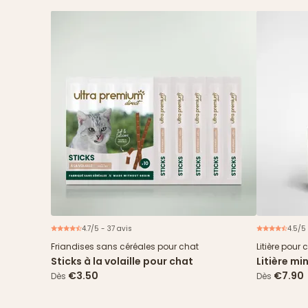
4.7/5 - 37 avis
4.5/5 
Friandises sans céréales pour chat
Litière pour 
Sticks à la volaille pour chat
Litière m
5L
€3.50
€7.90
Dès
Dès