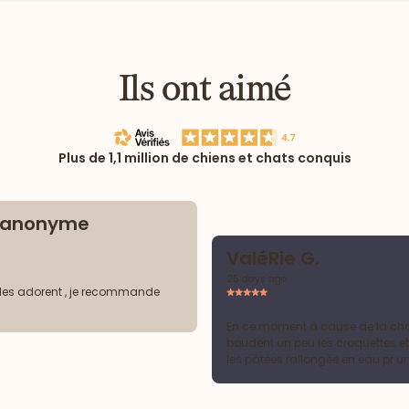
Ils ont aimé
Plus de 1,1 million de chiens et chats conquis
t anonyme
ValéRie G.
25 days ago
les adorent , je recommande
En ce moment à cause de la chal
boudent un peu les croquettes et
les pâtées rallongée en eau pr u
hydratation optimale