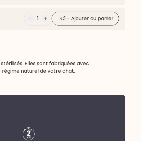
Flèche ver
1
€1
-
Ajouter au panier
Moins
Plus
térilisés. Elles sont fabriquées avec
e régime naturel de votre chat.