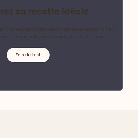
ez sa recette idéale
et nos recommandations le sont aussi. En moins de 2
croquettes parfaitement adaptées à ses besoins.
Faire le test