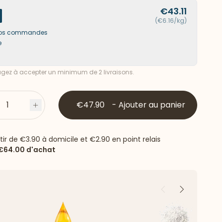
€43.11
(€6.16/kg)
s vos commandes
e
ez à accepter un minimum de 2 livraisons.
1
€47.90
-
Ajouter au panier
s
Plus
rtir de
€3.90
à domicile et
€2.90
en point relais
€64.00
d'achat
Précédent
Suivant