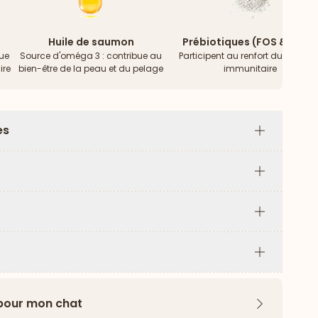
Huile de saumon
Prébiotiques (FOS & MOS)
bue
Source d'oméga 3 : contribue au
Participent au renfort du systèm
ire
bien-être de la peau et du pelage
immunitaire
es
Plus
Plus
Plus
Plus
 pour mon chat