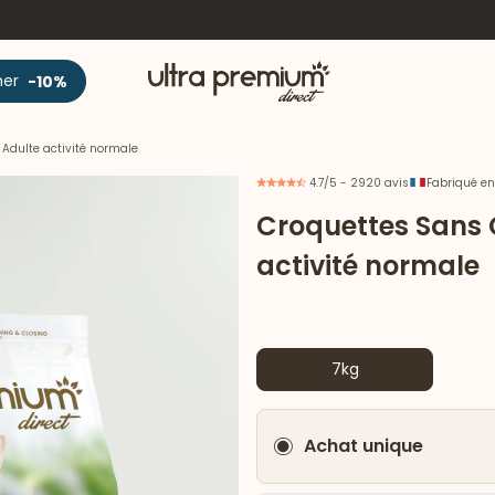
Accueil
ner
-10%
Adulte activité normale
4.7/5 - 2920 avis
Fabriqué en
Croquettes Sans 
activité normale
7kg
Achat unique