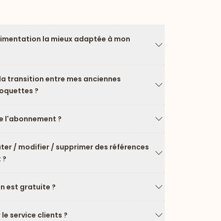
limentation la mieux adaptée à mon
Flèche vers le ba
a transition entre mes anciennes
roquettes ?
Flèche vers le ba
 l'abonnement ?
Flèche vers le ba
uter / modifier / supprimer des références
 ?
Flèche vers le ba
on est gratuite ?
Flèche vers le ba
e service clients ?