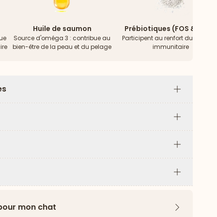
Huile de saumon
Prébiotiques (FOS & MOS)
bue
Source d'oméga 3 : contribue au
Participent au renfort du systèm
ire
bien-être de la peau et du pelage
immunitaire
es
Plus
Plus
Plus
Plus
 pour mon chat