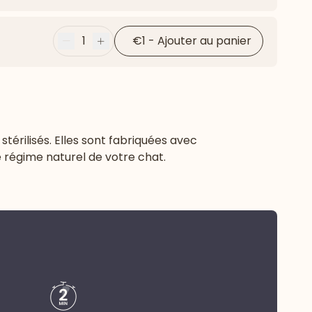
Flèche ver
1
€1
-
Ajouter au panier
Moins
Plus
térilisés. Elles sont fabriquées avec
e régime naturel de votre chat.