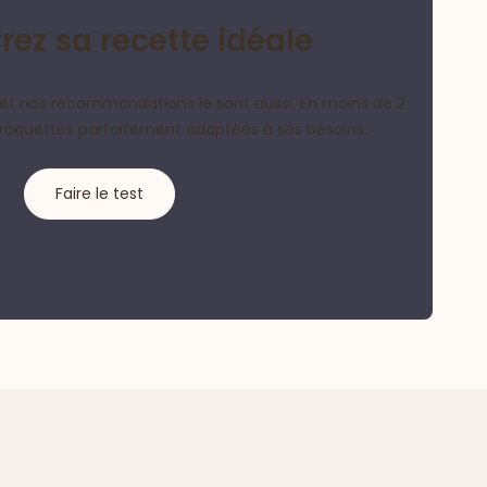
ez sa recette idéale
et nos recommandations le sont aussi. En moins de 2
croquettes parfaitement adaptées à ses besoins.
Faire le test