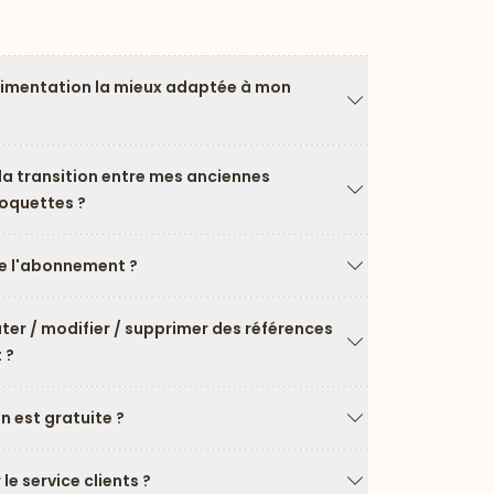
limentation la mieux adaptée à mon
Flèche vers le ba
a transition entre mes anciennes
roquettes ?
Flèche vers le ba
 l'abonnement ?
Flèche vers le ba
uter / modifier / supprimer des références
 ?
Flèche vers le ba
on est gratuite ?
Flèche vers le ba
e service clients ?