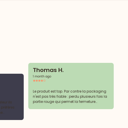
Thomas H.
1 month ago
C
2 
Le produit est top. Par contre la packaging
n'est pas très fiable : perdu plusieurs fois la
partie rouge qui permet la fermeture
eur ils
Me
hermétique, casse du zip, partir intérieur à
 préfères
le
couper pour accéder au produit (nécessite
ne
pr
un cutter pour ouvrir de façon simple et
propre)