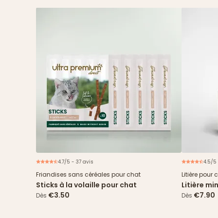
4.7/5 - 37 avis
4.5/5 
Friandises sans céréales pour chat
Litière pour 
Sticks à la volaille pour chat
Litière m
5L
€3.50
€7.90
Dès
Dès