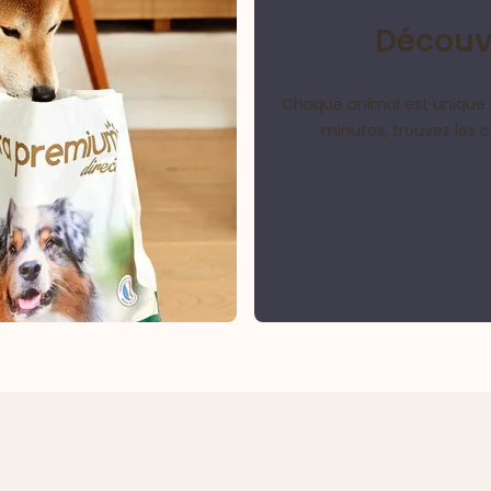
Découvr
Chaque animal est unique 
minutes, trouvez les 