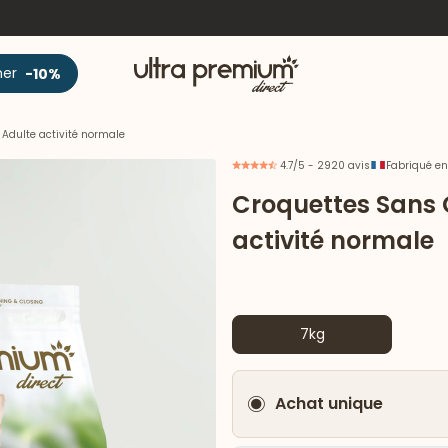
Accueil
ner
-10%
Adulte activité normale
4.7/5 - 2920 avis
Fabriqué en
Croquettes Sans 
activité normale
7kg
Achat unique