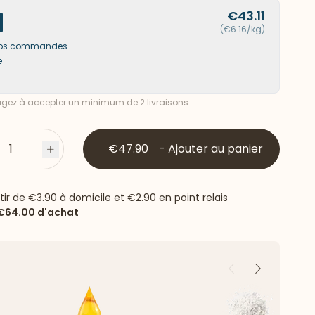
€43.11
(€6.16/kg)
s vos commandes
e
ez à accepter un minimum de 2 livraisons.
1
€47.90
-
Ajouter au panier
s
Plus
rtir de
€3.90
à domicile et
€2.90
en point relais
€64.00
d'achat
Précédent
Suivant