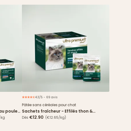
4.3/5 - 69 avis
spéciale
Nouveau
Pâtée sans céréales pour chat
 au poulet
Sachets fraîcheur - Effilés thon &
cabillaud en sauce
€12.90
/kg
Dès
(€12.65/kg)