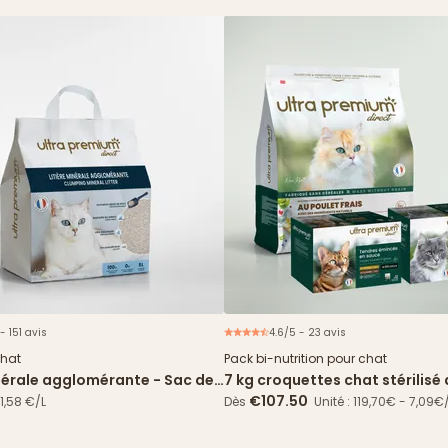
- 151 avis
4.6/5 - 23 avis
Offre 
chat
Pack bi-nutrition pour chat
inérale agglomérante - Sac de
7 kg croquettes chat stérilisé
frais + 96 sachets
€107.50
1,58 €/L
Dès
Unité : 119,70€ - 7,09€