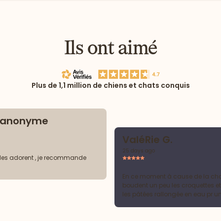
Ils ont aimé
Plus de 1,1 million de chiens et chats conquis
t anonyme
ValéRie G.
25 days ago
les adorent , je recommande
En ce moment à cause de la chal
boudent un peu les croquettes et
les pâtées rallongée en eau pr u
hydratation optimale