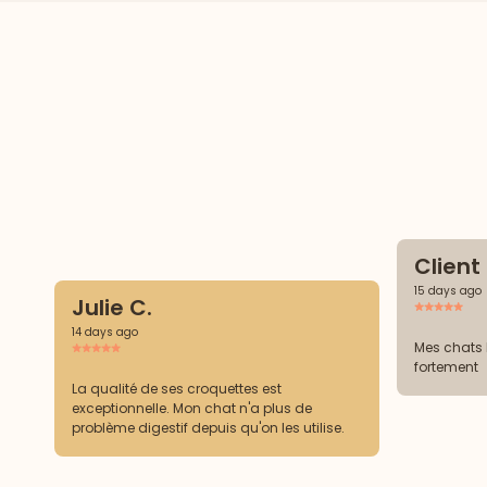
Clien
15 days ago
Julie C.
14 days ago
Mes chats 
fortement
La qualité de ses croquettes est
exceptionnelle. Mon chat n'a plus de
problème digestif depuis qu'on les utilise.