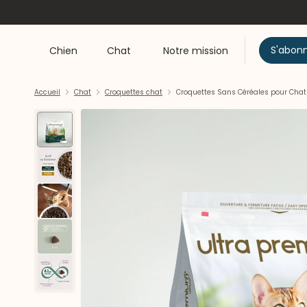
S'abon
Chien
Chat
Notre mission
Accueil
Chat
Croquettes chat
Croquettes Sans Céréales pour Chat 