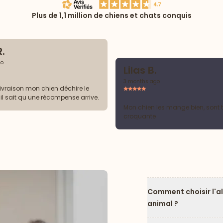
Plus de 1,1 million de chiens et chats conquis
R.
go
Lilas B.
3 months ago
ivraison mon chien déchire le
il sait qu une récompense arrive.
Mon chien les mange bien, sont t
croquante
Comment choisir l'a
animal ?