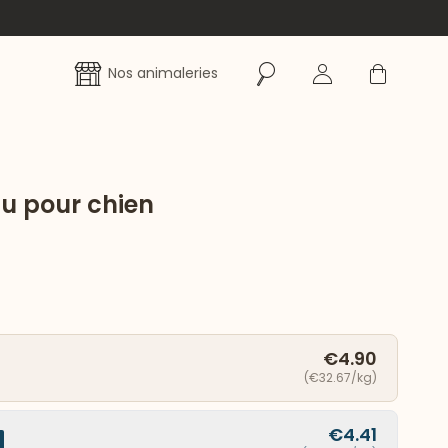
Rechercher
Se connecter
Panier
Nos animaleries
au pour chien
€4.90
(€32.67/kg)
€4.41