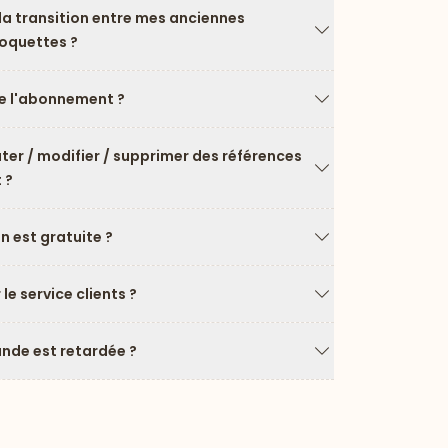
a transition entre mes anciennes
roquettes ?
Flèche vers le ba
 l'abonnement ?
Flèche vers le ba
uter / modifier / supprimer des références
 ?
Flèche vers le ba
on est gratuite ?
Flèche vers le ba
e service clients ?
Flèche vers le ba
de est retardée ?
Flèche vers le ba