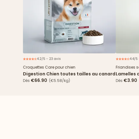
4.2/5 - 23 avis
4.4/5 
Nouveau
Croquettes Care pour chien
Friandises 
Digestion Chien toutes tailles au canard
Lamelles 
€66.90
€3.90
Dès
(€5.58/kg)
Dès