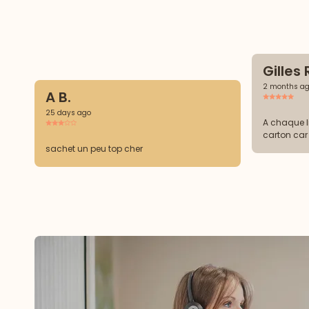
Gilles 
2 months a
A B.
25 days ago
A chaque l
carton car 
sachet un peu top cher