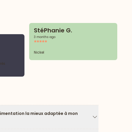
StéPhanie G.
3 months ago
M
4 
Nickel
rès
Bi
limentation la mieux adaptée à mon
Flèche vers le ba