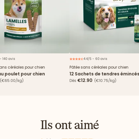
- 140 avis
4.4/5 - 60 avis
N
sans céréales pour chien
Pâtée sans céréales pour chien
au poulet pour chien
12 Sachets de tendres émincé
& haricots verts
€12.90
(€65.00/kg)
Dès
(€10.75/kg)
Ils ont aimé