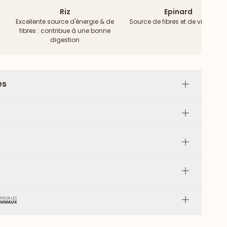
Riz
Epinard
Excellente source d'énergie & de
Source de fibres et de vitamine
fibres : contribue à une bonne
digestion
es
Plus
Plus
Plus
Plus
Plus