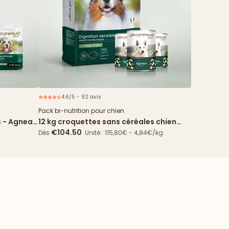
4.6/5 - 92 avis
ouveau
Offre spéciale
Pack bi-nutrition pour chien
s - Agneau
12 kg croquettes sans céréales chien
Digestion Sensible + 24 boîtes agneau
€104.50
Dès
Unité : 115,80€ - 4,84€/kg