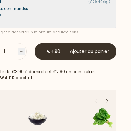
(€29.40/kg)
s vos commandes
e
ez à accepter un minimum de 2 livraisons.
1
€4.90
-
Ajouter au panier
s
Plus
rtir de
€3.90
à domicile et
€2.90
en point relais
€64.00
d'achat
Précédent
Suivant