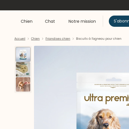
S'abon
Chien
Chat
Notre mission
Accueil
Chien
Friandises chien
Biscuits à l'agneau pour chien