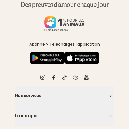
Des preuves d'amour chaque jour
Abonné ? Téléchargez l'application
Nos services
Flèche ver
La marque
Flèche ver