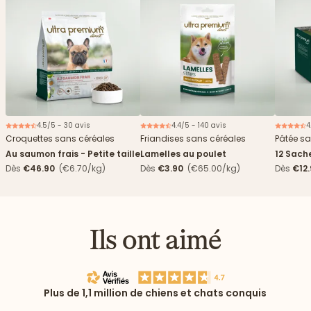
4.5/5 - 30 avis
4.4/5 - 140 avis
4
Croquettes sans céréales
Friandises sans céréales
Pâtée sa
Au saumon frais - Petite taille
Lamelles au poulet
12 Sach
haricots
Dès
€46.90
(€6.70/kg)
Dès
€3.90
(€65.00/kg)
Dès
€12
Ils ont aimé
Plus de 1,1 million de chiens et chats conquis