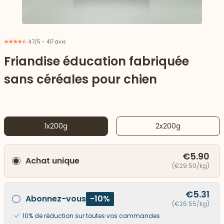
4.7/5 - 417 avis
Friandise éducation fabriquée
sans céréales pour chien
1x200g
2x200g
€5.90
Achat unique
 vers le bas
(€29.50/kg)
€5.31
Abonnez-vous
-10%
(€26.55/kg)
10% de réduction sur toutes vos commandes