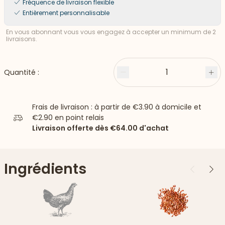
Fréquence de livraison flexible
Entièrement personnalisable
En vous abonnant vous vous engagez à accepter un minimum de 2
livraisons.
1
Quantité :
Moins
Plu
Frais de livraison : à partir de
€3.90
à domicile et
€2.90
en point relais
Livraison offerte dès
€64.00
d'achat
Ingrédients
Précédent
Suiv