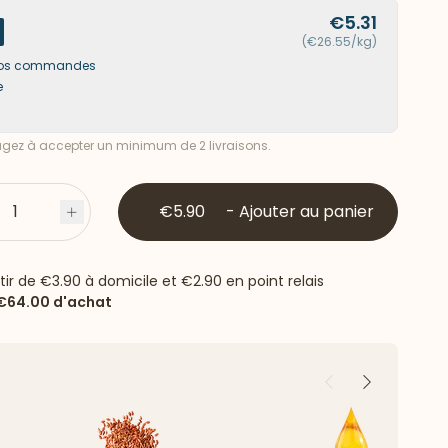
€5.31
(€26.55/kg)
s vos commandes
e
ez à accepter un minimum de 2 livraisons.
1
€5.90
-
Ajouter au panier
s
Plus
rtir de
€3.90
à domicile et
€2.90
en point relais
€64.00
d'achat
Précédent
Suivant