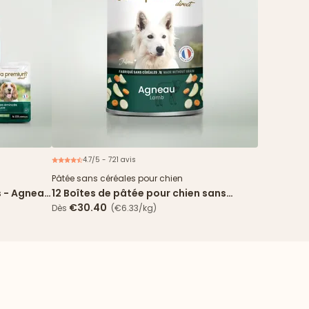
4.7/5 - 721 avis
ouveau
Pâtée sans céréales pour chien
s - Agneau
12 Boîtes de pâtée pour chien sans
céréales - Agneau
€30.40
Dès
(€6.33/kg)