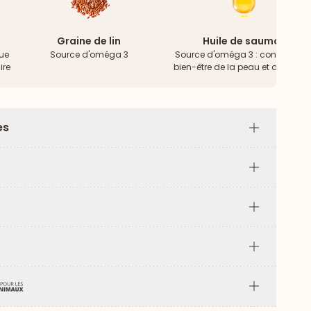
Graine de lin
Huile de saumon
bue
Source d'oméga 3
Source d'oméga 3 : contribue a
ire
bien-être de la peau et du pelag
es
Plus
Plus
Plus
Plus
Plus