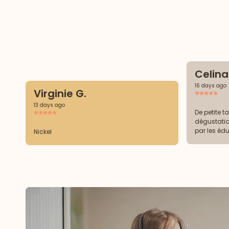
Celina
16 days ago
Virginie G.
13 days ago
De petite t
dégustati
par les éd
Nickel