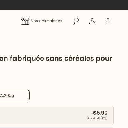
Rechercher
Se connecter
Panier
Nos animaleries
on fabriquée sans céréales pour
2x200g
€5.90
(€29.50/kg)