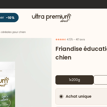
Accueil
ner
-10%
 céréales pour chien
4.7/5 - 417 avis
Friandise éducati
chien
1x200g
Achat unique