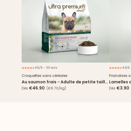
4.5/5 - 30 avis
4.4/5 
Croquettes sans céréales
Friandises 
Au saumon frais - Adulte de petite taille
Lamelles 
(<10kg)
€46.90
€3.90
Dès
(€6.70/kg)
Dès