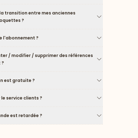
a transition entre mes anciennes
roquettes ?
Flèche vers le ba
 l'abonnement ?
Flèche vers le ba
uter / modifier / supprimer des références
 ?
Flèche vers le ba
on est gratuite ?
Flèche vers le ba
e service clients ?
Flèche vers le ba
de est retardée ?
Flèche vers le ba