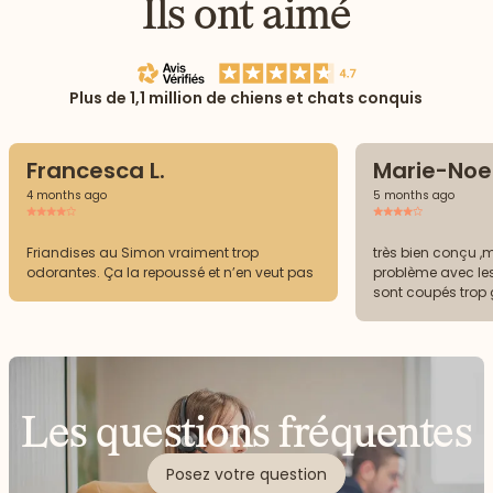
Ils ont aimé
Plus de 1,1 million de chiens et chats conquis
Francesca L.
Marie-Noel
4 months ago
5 months ago
Friandises au Simon vraiment trop
très bien conçu ,m
odorantes. Ça la repoussé et n’en veut pas
problème avec le
sont coupés trop
les apprécie pas 
boites et les fria
Les questions fréquentes
Posez votre question