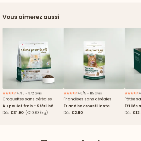
Vous aimerez aussi
4.7/5 - 372 avis
4.6/5 - 115 avis
4
Croquettes sans céréales
Friandises sans céréales
Pâtée sa
Au poulet frais - Stérilisé
Friandise croustillante
Effilés 
Dès
€31.90
(€10.63/kg)
Dès
€2.90
Dès
€12