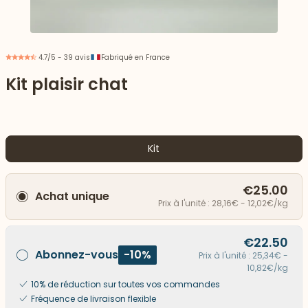
4.7/5 - 39 avis
Fabriqué en France
Kit plaisir chat
Kit
€25.00
Achat unique
Prix à l'unité : 28,16€ - 12,02€/kg
 vers le bas
€22.50
Abonnez-vous
-10%
Prix à l'unité : 25,34€ -
10,82€/kg
10% de réduction sur toutes vos commandes
Fréquence de livraison flexible