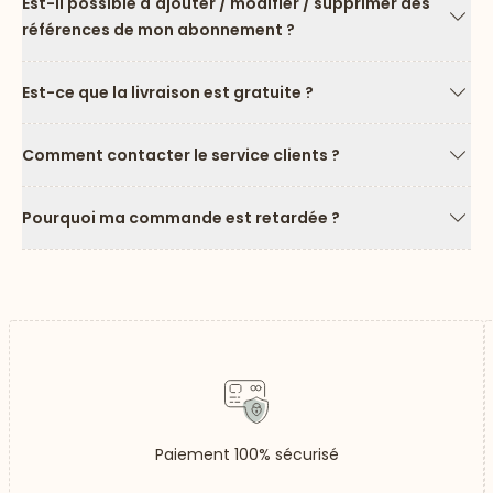
Est-il possible d'ajouter / modifier / supprimer des
références de mon abonnement ?
Flèc
Est-ce que la livraison est gratuite ?
Flèc
Comment contacter le service clients ?
Flèc
Pourquoi ma commande est retardée ?
Flèc
Paiement 100% sécurisé