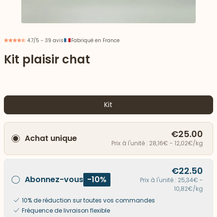
4.7/5 - 39 avis
Fabriqué en France
Kit plaisir chat
Kit
€25.00
Achat unique
Prix à l'unité : 28,16€ - 12,02€/kg
 vers le bas
€22.50
Abonnez-vous
-10%
Prix à l'unité : 25,34€ -
10,82€/kg
10% de réduction sur toutes vos commandes
Fréquence de livraison flexible