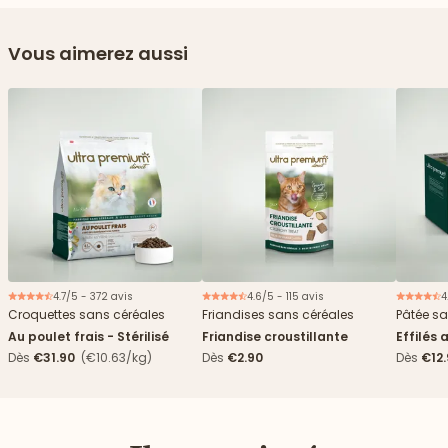
Vous aimerez aussi
4.7/5 - 372 avis
4.6/5 - 115 avis
4
Croquettes sans céréales
Friandises sans céréales
Pâtée sa
Au poulet frais - Stérilisé
Friandise croustillante
Effilés 
Dès
€31.90
(€10.63/kg)
Dès
€2.90
Dès
€12