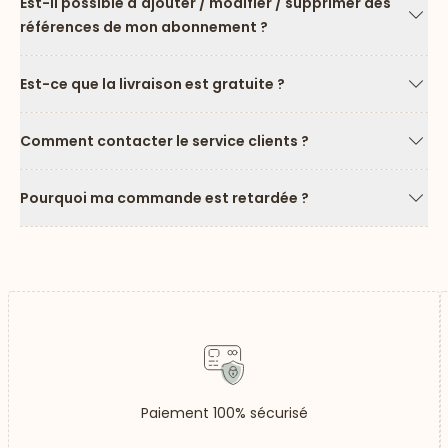
Est-il possible d'ajouter / modifier / supprimer des
références de mon abonnement ?
Flèc
Est-ce que la livraison est gratuite ?
Flèc
Comment contacter le service clients ?
Flèc
Pourquoi ma commande est retardée ?
Flèc
Paiement 100% sécurisé