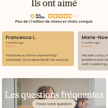
Ils ont aimé
Plus de 1,1 million de chiens et chats conquis
Francesca L.
Marie-Noel
4 months ago
5 months ago
Friandises au Simon vraiment trop
très bien conçu ,m
odorantes. Ça la repoussé et n’en veut pas
problème avec le
sont coupés trop
les apprécie pas 
boites et les fria
Les questions fréquentes
Posez votre question