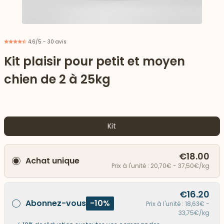
4.6/5 - 30 avis
Kit plaisir pour petit et moyen
chien de 2 à 25kg
Kit
€18.00
Achat unique
 vers le bas
Prix à l'unité : 20,70€ - 37,50€/kg
€16.20
Abonnez-vous
-10%
Prix à l'unité : 18,63€ -
33,75€/kg