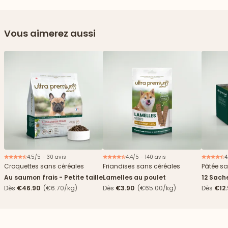
Vous aimerez aussi
4.5/5 - 30 avis
4.4/5 - 140 avis
4
Croquettes sans céréales
Friandises sans céréales
Pâtée sa
Au saumon frais - Petite taille
Lamelles au poulet
12 Sach
haricots
Dès
€46.90
(€6.70/kg)
Dès
€3.90
(€65.00/kg)
Dès
€12