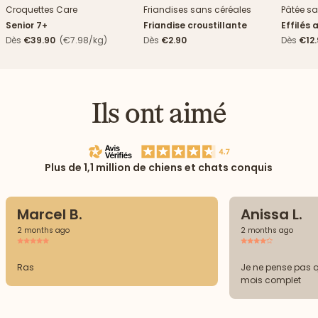
Croquettes Care
Friandises sans céréales
Pâtée sa
Senior 7+
Friandise croustillante
Effilés 
Dès
€39.90
(€7.98/kg)
Dès
€2.90
Dès
€12
Ils ont aimé
Plus de 1,1 million de chiens et chats conquis
Marcel B.
Anissa L.
2 months ago
2 months ago
Ras
Je ne pense pas q
mois complet