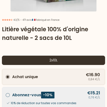
4.3/5 - 471 avis
Fabriqué en France
Litière végétale 100% d'origine
naturelle - 2 sacs de 10L
2x10L
€16.90
Achat unique
 vers le bas
0,84 €/L
€15.21
Abonnez-vous
-10%
0,76 €/L
10% de réduction sur toutes vos commandes