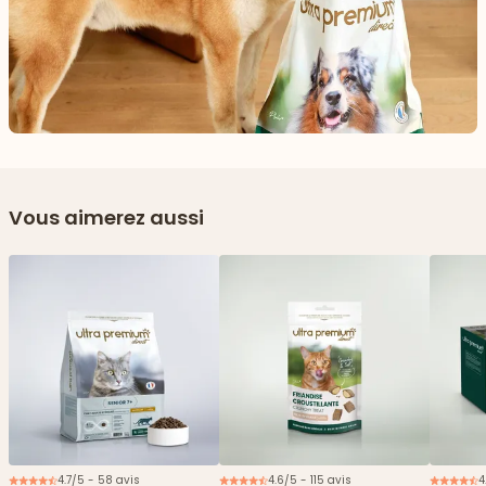
Vous aimerez aussi
4.7/5 - 58 avis
4.6/5 - 115 avis
4
Nouveau
2€ offerts