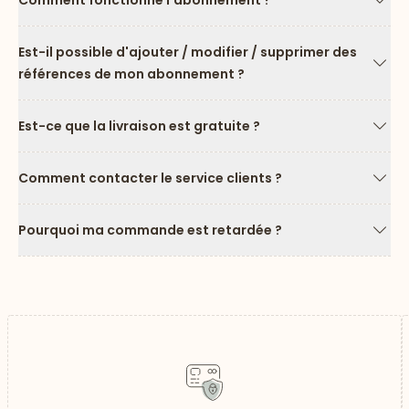
Comment fonctionne l'abonnement ?
Flèc
Est-il possible d'ajouter / modifier / supprimer des
références de mon abonnement ?
Flèc
Est-ce que la livraison est gratuite ?
Flèc
Comment contacter le service clients ?
Flèc
Pourquoi ma commande est retardée ?
Flèc