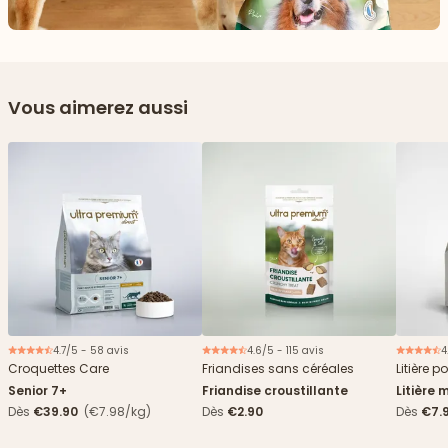
Vous aimerez aussi
4.7/5 - 58 avis
4.6/5 - 115 avis
4
Nouveau
2€ offerts
Croquettes Care
Friandises sans céréales
Litière p
Senior 7+
Friandise croustillante
Litière 
agglomé
Dès
€39.90
(€7.98/kg)
Dès
€2.90
Dès
€7.