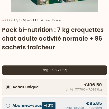
4.6/5 - 59 avis
Fabriqué en France
Pack bi-nutrition : 7 kg croquettes
chat adulte activité normale + 96
sachets fraîcheur
7kg + 96 x 85g
 vers le bas
€106.50
Achat unique
Unité : 117,70€ - 7,03€/kg
€95.85
Abonnez-vous
-10%
Unité : 105,93€ - 6,32€/kg