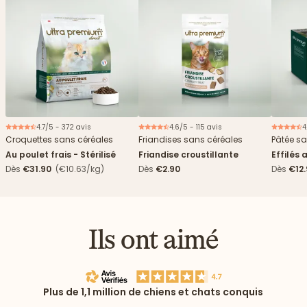
4.7/5 - 372 avis
4.6/5 - 115 avis
4
Croquettes sans céréales
Friandises sans céréales
Pâtée sa
Au poulet frais - Stérilisé
Friandise croustillante
Effilés 
Dès
€31.90
(€10.63/kg)
Dès
€2.90
Dès
€12
Ils ont aimé
Plus de 1,1 million de chiens et chats conquis