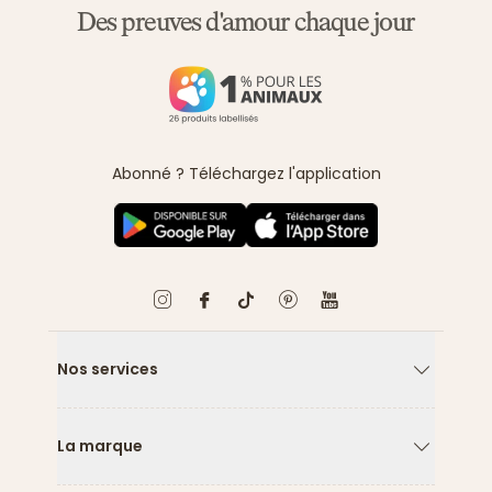
Des preuves d'amour chaque jour
Abonné ? Téléchargez l'application
Nos services
Flèche ver
La marque
Flèche ver