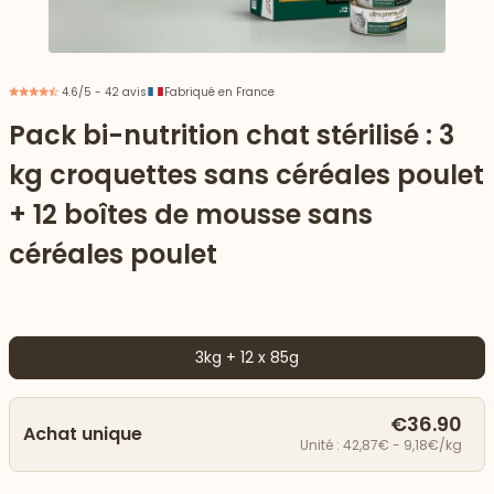
4.6/5 - 42 avis
Fabriqué en France
Pack bi-nutrition chat stérilisé : 3
kg croquettes sans céréales poulet
+ 12 boîtes de mousse sans
céréales poulet
3kg + 12 x 85g
 vers le bas
€36.90
Achat unique
Unité : 42,87€ - 9,18€/kg