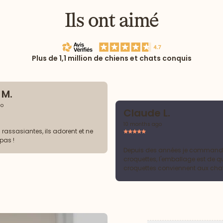
Ils ont aimé
Plus de 1,1 million de chiens et chats conquis
 M.
go
Claude L.
10 months ago
rassasiantes, ils adorent et ne
pas !
Depuis des années je command
croquettes, l'emballage est de qua
croquettes conviennent aux cha