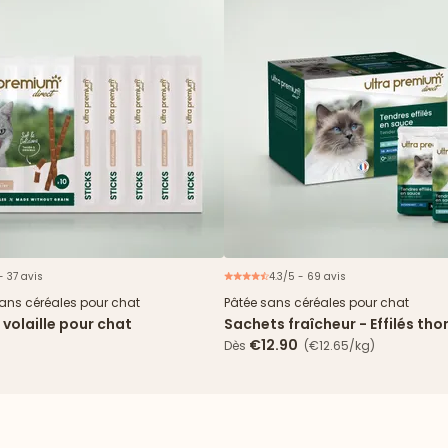
- 37 avis
4.3/5 - 69 avis
N
sans céréales pour chat
Pâtée sans céréales pour chat
a volaille pour chat
Sachets fraîcheur - Effilés tho
cabillaud en sauce
€12.90
Dès
(€12.65/kg)