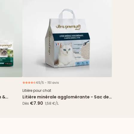
4.5/5 - 151 avis
ouveau
Litière pour chat
n &
Litière minérale agglomérante - Sac de
5L
€7.90
Dès
1,58 €/L