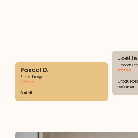
JoëLle
8 months a
Pascal D.
5 months ago
Croquettes 
réclament 
Parfait