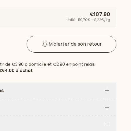
€107.90
Unité : 119,70€ - 8,22€/kg
M'alerter de son retour
rtir de
€3.90
à domicile et
€2.90
en point relais
€64.00
d'achat
es
Plus
Plus
Plus