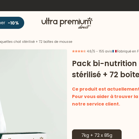
Accueil
ner
-10%
roquettes chat stérilisé + 72 boîtes de mousse
4.6/5 - 155 avis
Fabriqué en 
Pack bi-nutrition
stérilisé + 72 boî
Ce produit est actuellement 
Pour vous aider à trouver l
notre service client.
7kg + 72 x 85g