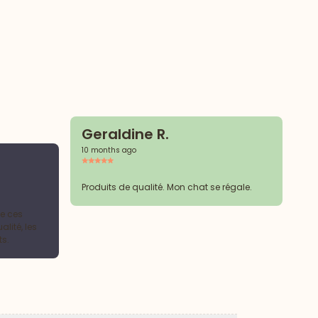
Geraldine R.
10 months ago
M
2 y
Produits de qualité. Mon chat se régale.
e ces
RA
lité, les
ts.