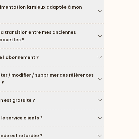
limentation la mieux adaptée à mon
Flèche vers le ba
a transition entre mes anciennes
roquettes ?
Flèche vers le ba
 l'abonnement ?
Flèche vers le ba
uter / modifier / supprimer des références
 ?
Flèche vers le ba
on est gratuite ?
Flèche vers le ba
e service clients ?
Flèche vers le ba
de est retardée ?