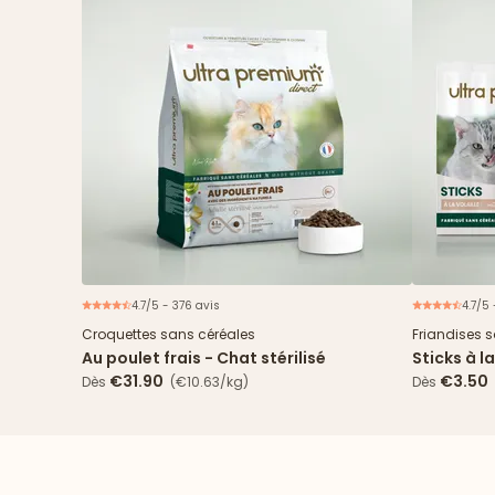
4.7/5 - 376 avis
4.7/5 
Croquettes sans céréales
Friandises 
Au poulet frais - Chat stérilisé
Sticks à l
€31.90
€3.50
Dès
(€10.63/kg)
Dès