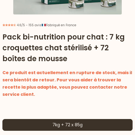
4.6/5 - 155 avis
Fabriqué en France
Pack bi-nutrition pour chat : 7 kg
croquettes chat stérilisé + 72
boîtes de mousse
Ce produit est actuellement en rupture de stock, mais il
sera bientôt de retour. Pour vous aider à trouver la
recette la plus adaptée, vous pouvez contacter notre
service client.
 vers le bas
7kg + 72 x 85g