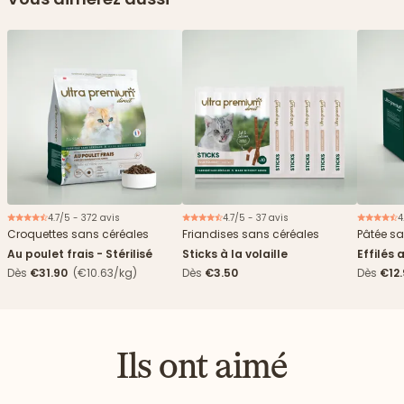
4.7/5 - 372 avis
4.7/5 - 37 avis
4
Croquettes sans céréales
Friandises sans céréales
Pâtée sa
Au poulet frais - Stérilisé
Sticks à la volaille
Effilés 
Dès
€31.90
(€10.63/kg)
Dès
€3.50
Dès
€12
Ils ont aimé