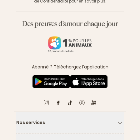
de Confidentialité
pour en savoir plus.
Des preuves d'amour chaque jour
Abonné ? Téléchargez l'application
Nos services
Flèche ver