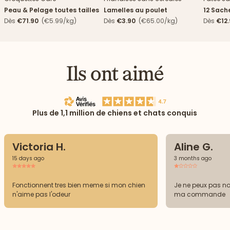
Peau & Pelage toutes tailles
Lamelles au poulet
12 Sach
haricots
Dès
€71.90
(€5.99/kg)
Dès
€3.90
(€65.00/kg)
Dès
€12
Ils ont aimé
Plus de 1,1 million de chiens et chats conquis
Victoria H.
Aline G.
15 days ago
3 months ago
Fonctionnent tres bien meme si mon chien
Je ne peux pas not
n'aime pas l'odeur
ma commande