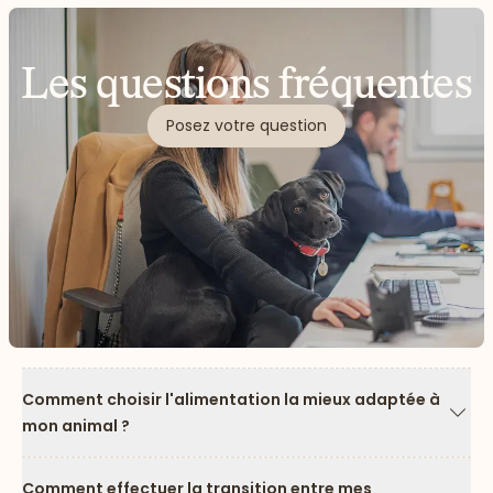
Les questions fréquentes
Posez votre question
Comment choisir l'alimentation la mieux adaptée à
mon animal ?
Flèc
Comment effectuer la transition entre mes