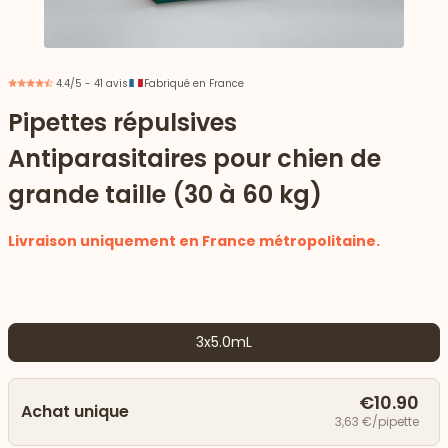
4.4/5 - 41 avis
Fabriqué en France
Pipettes répulsives
Antiparasitaires pour chien de
grande taille (30 à 60 kg)
Livraison uniquement en France métropolitaine.
 vers le bas
3x5.0mL
€10.90
Achat unique
3,63 €/pipette