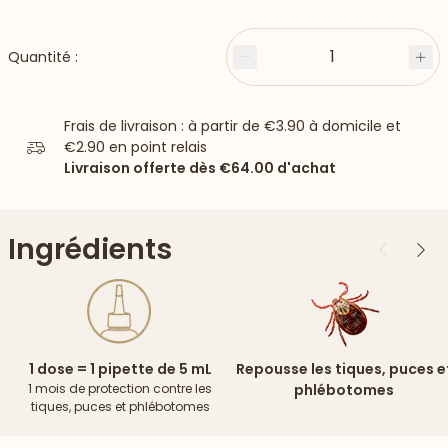
1
Quantité :
Moins
Plu
Frais de livraison : à partir de
€3.90
à domicile et
€2.90
en point relais
Livraison offerte dès
€64.00
d'achat
Ingrédients
Précédent
Suiv
1 dose = 1 pipette de 5 mL
Repousse les tiques, puces e
1 mois de protection contre les
phlébotomes
tiques, puces et phlébotomes