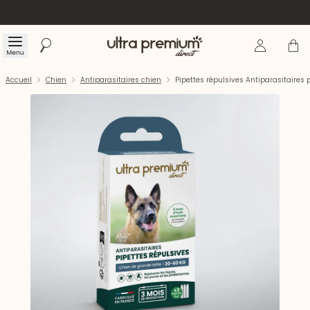
Se connecte
Panier
Menu
Rechercher
Accueil
Accueil
Chien
Antiparasitaires chien
Pipettes répulsives Antiparasitaires 