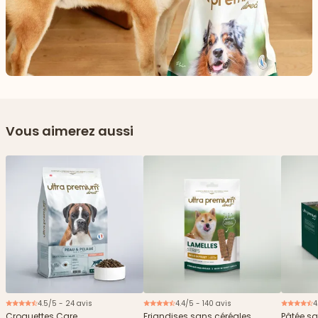
Vous aimerez aussi
4.5/5 - 24 avis
4.4/5 - 140 avis
4
Nouveau
Croquettes Care
Friandises sans céréales
Pâtée sa