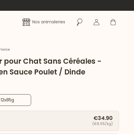
Rechercher
Se connecter
Panier
Nos animaleries
France
r pour Chat Sans Céréales -
en Sauce Poulet / Dinde
12x85g
€34.90
(€8.55/kg)