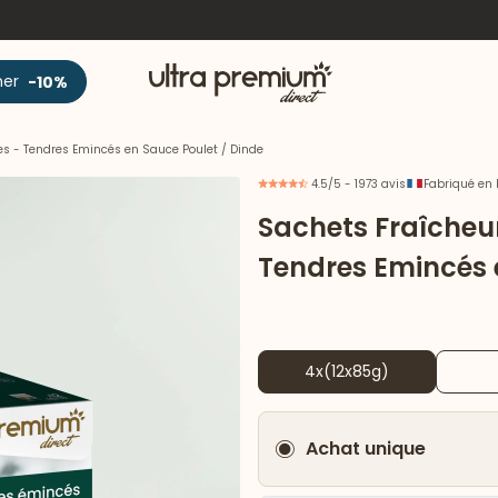
Accueil
ner
-10%
es - Tendres Emincés en Sauce Poulet / Dinde
4.5/5 - 1973 avis
Fabriqué en 
Sachets Fraîcheu
Tendres Emincés 
4x(12x85g)
Achat unique