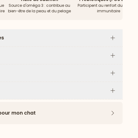
bue
Source d'oméga 3 : contribue au
Participent au renfort du systèm
ire
bien-être de la peau et du pelage
immunitaire
es
Plus
Plus
Plus
Plus
 pour mon chat
Flèche ver