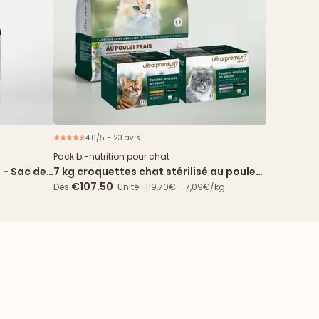
4.6/5 - 23 avis
Offre spéciale
Pack bi-nutrition pour chat
 - Sac de
7 kg croquettes chat stérilisé au poulet
frais + 96 sachets
€107.50
Dès
Unité : 119,70€ - 7,09€/kg