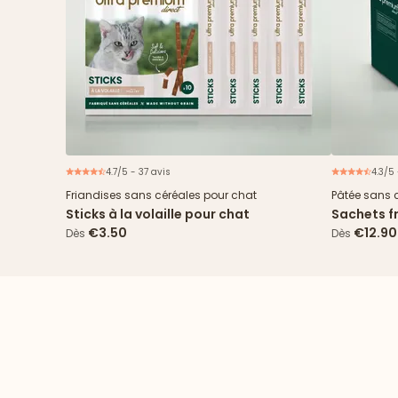
4.7/5 - 37 avis
4.3/5
Friandises sans céréales pour chat
Pâtée sans 
Sticks à la volaille pour chat
Sachets fr
cabillaud
€3.50
€12.90
Dès
Dès