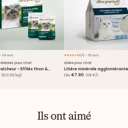
 - 69 avis
4.5/5 - 151 avis
Nouveau
céréales pour chat
Litière pour chat
aîcheur - Effilés thon &
Litière minérale agglomérante
 en sauce
5L
€7.90
(€12.65/kg)
Dès
1,58 €/L
Ils ont aimé