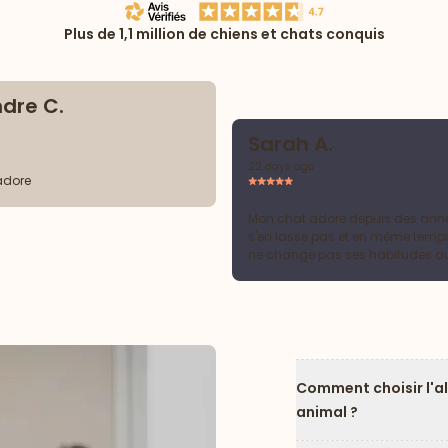
Plus de 1,1 million de chiens et chats conquis
dre C.
Sarah A.
22 days ago
adore
Mon chat adore depuis des anné
s'en lasse pas et en même temp
ne change pas ses habitudes a
facilement :-)
Comment choisir l'a
animal ?