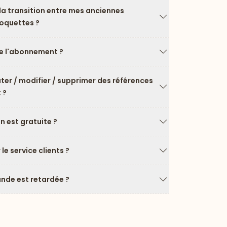
a transition entre mes anciennes
roquettes ?
Flèche vers le ba
 l'abonnement ?
Flèche vers le ba
uter / modifier / supprimer des références
 ?
Flèche vers le ba
on est gratuite ?
Flèche vers le ba
e service clients ?
Flèche vers le ba
de est retardée ?
Flèche vers le ba