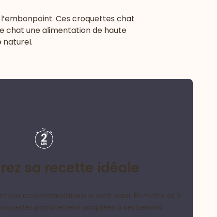
à l’embonpoint. Ces croquettes chat
re chat une alimentation de haute
 naturel.
ez sa recette idéale
et nos recommandations le sont aussi. En moins de 2
croquettes parfaitement adaptées à ses besoins.