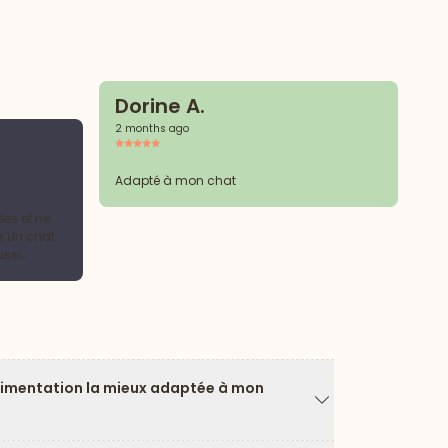
Dorine A.
2 months ago
G
2 
Adapté à mon chat
es et ne
Ma
s un chat
et
ussi
limentation la mieux adaptée à mon
Flèche vers le ba