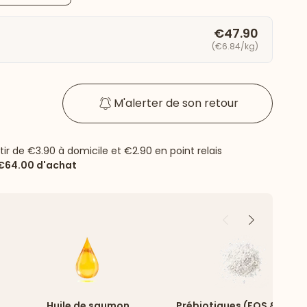
€47.90
(€6.84/kg)
M'alerter de son retour
rtir de
€3.90
à domicile et
€2.90
en point relais
€64.00
d'achat
Précédent
Suivant
Huile de saumon
Prébiotiques (FOS & MOS)