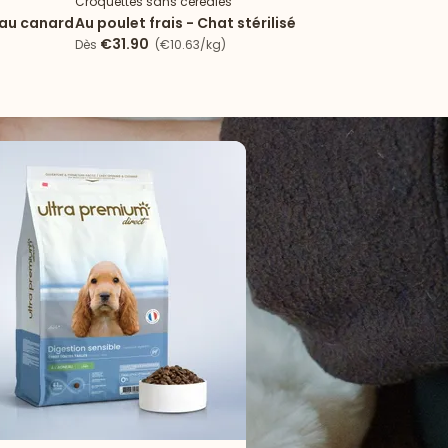
Croquettes sans céréales
Croqu
 au canard
Au poulet frais - Chat stérilisé
Peau
sau
€31.90
€
Dès
(€10.63/kg)
Dès