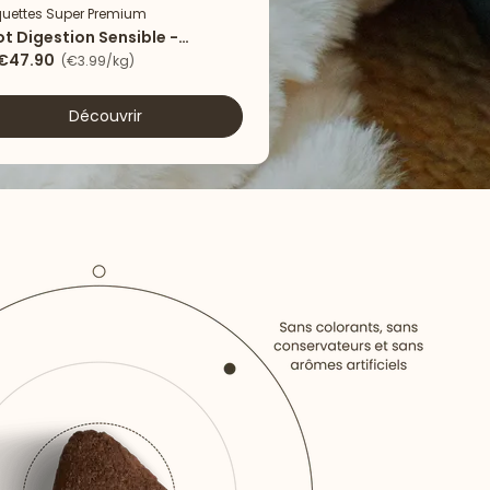
uettes Super Premium
Nouveau
ot Digestion Sensible -
eau & riz
€47.90
(€3.99/kg)
Découvrir