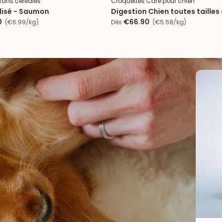
sans céréales
Croquettes Care pour chien
ilisé - Saumon
Digestion Chien toutes tailles
0
€66.90
(€6.99/kg)
Dès
(€5.58/kg)