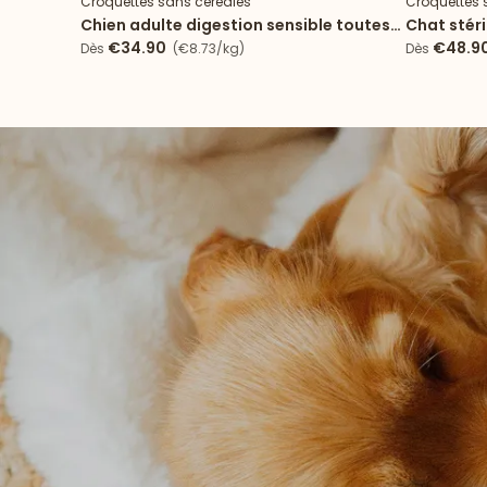
Croquettes sans céréales
Croquettes 
Chien adulte digestion sensible toutes
Chat stér
tailles
€34.90
€48.9
Dès
(€8.73/kg)
Dès