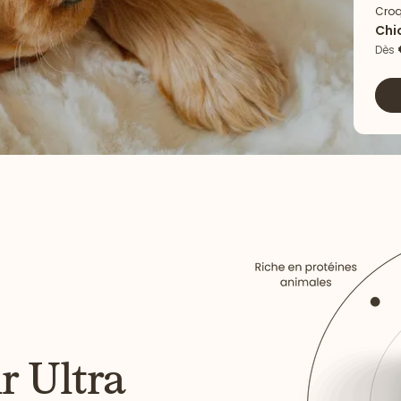
Croq
Chi
Agn
Dès
r Ultra