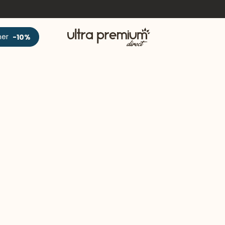
Accueil
ner
-10%