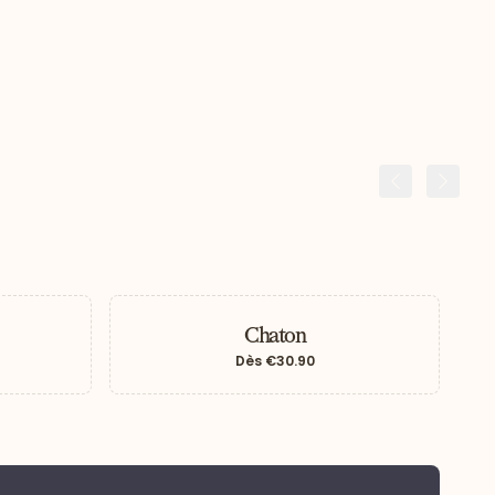
Précédent
Suiva
Chaton
Dès
€30.90